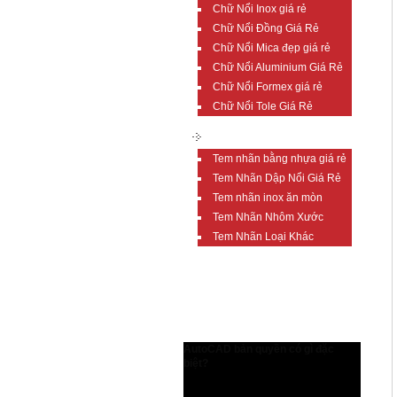
Chữ Nổi Inox giá rẻ
Chữ Nổi Đồng Giá Rẻ
Chữ Nổi Mica đẹp giá rẻ
Chữ Nổi Aluminium Giá Rẻ
Chữ Nổi Formex giá rẻ
Chữ Nổi Tole Giá Rẻ
TEM NHÃN GIÁ RẺ
Tem nhãn bằng nhựa giá rẻ
Tem Nhãn Dập Nổi Giá Rẻ
Tem nhãn inox ăn mòn
Tem Nhãn Nhôm Xước
Tem Nhãn Loại Khác
TIN TỨC BỔ ÍCH
AutoCAD bản quyền có gì đặc
biệt?
AutoCAD bản quyền có gì đặc biệt?