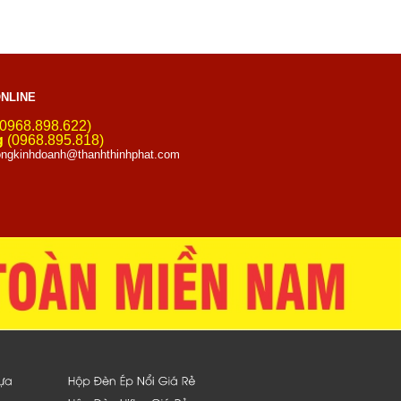
NLINE
0968.898.622)
g
(0968.895.818)
ngkinhdoanh@thanhthinhphat.com