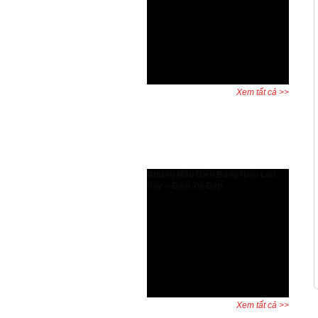
Tăng hiệu suất thiết kế và bảo vệ
quyền lợi người dùng AutoCAD bản
quyền có gì đặc biệt? Đây là câu hỏi
được nhiều kỹ sư, kiến trúc sư và
doanh nghiệp đặt ra khi cân nhắc
giữa phần mềm chính hãng và ...
Xem tất cả >>
Dự án đã hoàn thành
Những Mẫu Biển Bảng Hiệu Led
Vẫy – Điện Tử Đẹp
Biển led vẫy, bảng led vẫy, biển
quảng cáo led là những biển biển
quảng cáo được dùng rất phổ biến
và đa dạng trên khắp thế giới. Hiện
nay quý khách cũng có thể thấy với
sự phát triển của Xã hội thì biển
quảng cáo mọc ở khắp ...
Xem tất cả >>