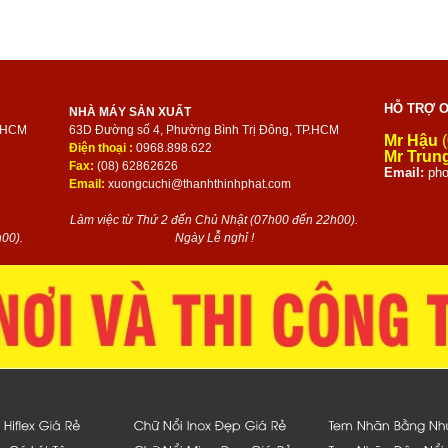
HỖ TRỢ O
NHÀ MÁY SẢN XUẤT
P.HCM
63D Đường số 4, Phường Bình Trị Đông, TP.HCM
Mr Hậu
(
Điện thoại :
0968.898.622
Mr Trun
Fax:
(08) 62862626
Email:
pho
Email:
xuongcuchi@thanhthinhphat.com
Làm việc từ Thứ 2 đến Chủ Nhật (07h00 đến 22h00).
00).
Ngày Lễ nghỉ !