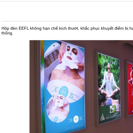
LÀM HỘP ĐÈN EEFL GIÁ RẺ HCM
Hộp đèn EEFL không hạn chế kích thướt, khắc phục khuyết điểm bị h
thống.