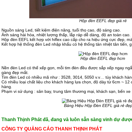
Hộp đèn EEFL đẹp giá rẻ
Nguồn sáng Led, tiết kiệm điện năng, tuổi thọ cao, độ sáng cao.
Ánh sáng hài hòa, nhiệt lượng thấp, lắp ráp dễ dàng, độ an toàn cao.
Hộp đèn EEFL kết hợp với hiflex cao cấp cho ra hiệu ứng cực đẹp, màu
Kết hợp hệ thống đèn Led nhập khẩu có hệ thống tản nhiệt tân tiến, g
Hộp đèn EEFL đẹp hcm
Nền đèn Led có thể xếp gọn, mỗi tim đèn đều được sắp xếp ngay ng
gàng đẹp mắt.
Tim đèn Led có nhiều mã như : 3528, 3014, 5050 v.v… tùy khách hàn
Có nhiều loại chất liệu cho khách hàng lựa chọn, độ dày từ 6cm ~ 12
hàng.
Phạm vi sử dụng : sân bay, trung tâm thương mại, khách sạn, bến xe ho
Bảng Hiệu Hộp Đèn EEFL giá rẻ đẹ
Thanh Thịnh Phát đã, đang và luôn sẵn sàng vinh dự được
CÔNG TY QUẢNG CÁO THANH THỊNH PHÁT