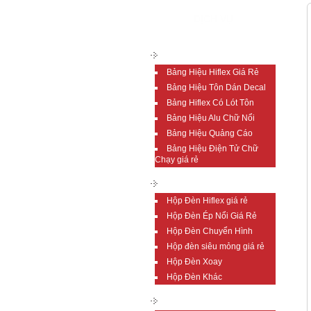
DỊCH VỤ
BẢNG HIỆU GIÁ RẺ
Bảng Hiệu Hiflex Giá Rẻ
Bảng Hiệu Tôn Dán Decal
Bảng Hiflex Có Lót Tôn
Bảng Hiệu Alu Chữ Nổi
Bảng Hiệu Quảng Cáo
Bảng Hiệu Điện Tử Chữ
Chạy giá rẻ
HỘP ĐÈN GIÁ RẺ
Hộp Đèn Hiflex giá rẻ
Hộp Đèn Ép Nổi Giá Rẻ
Hộp Đèn Chuyển Hình
Hộp đèn siêu mỏng giá rẻ
Hộp Đèn Xoay
Hộp Đèn Khác
CHỮ NỔI GIÁ RẺ