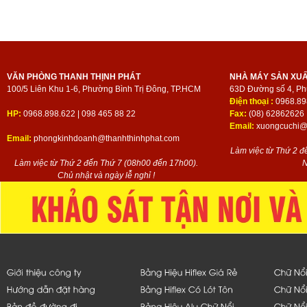
VĂN PHÒNG THANH THỊNH PHÁT
NHÀ MÁY SẢN XU
100/5 Liên Khu 1-6, Phường Bình Trị Đông, TP.HCM
63D Đường số 4, Ph
Điện thoại :
0968.89
HP:
0968.898.622 | 098 465 88 22
Fax:
(08) 62862626
Email:
xuongcuchi@t
Email:
phongkinhdoanh@thanhthinhphat.com
Làm việc từ Thứ 2 đ
Làm việc từ Thứ 2 đến Thứ 7 (08h00 đến 17h00).
N
Chủ nhật và ngày lễ nghỉ !