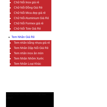
Chữ Nổi Inox giá rẻ
Chữ Nổi Đồng Giá Rẻ
Chữ Nổi Mica đẹp giá rẻ
Chữ Nổi Aluminium Giá Rẻ
Chữ Nổi Formex giá rẻ
Chữ Nổi Tole Giá Rẻ
Tem Nhãn Giá Rẻ
Tem nhãn bằng nhựa giá rẻ
Tem Nhãn Dập Nổi Giá Rẻ
Tem nhãn inox ăn mòn
Tem Nhãn Nhôm Xước
Tem Nhãn Loại Khác
TIN TỨC BỔ ÍCH
AutoCAD bản quyền có gì đặc
biệt?
AutoCAD bản quyền có gì đặc biệt?