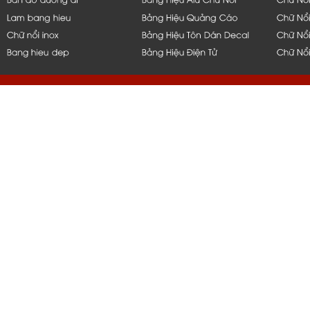
hcm, bình dương, bến tre, long 
q1,q2,q4,q5, bình thạnh, thủ đứ
nẵng, bạc liêu, tiền giang, mỹ t
vũng tàu, q10, q11, q6, q8, tph
nắp hít, thi công, ốp, bảng, biển
gia công, inox, chữ nổi, đẹp, 