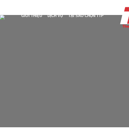
GIỚI THIỆU
DỊCH VỤ
TẠI SAO CHỌN TTP