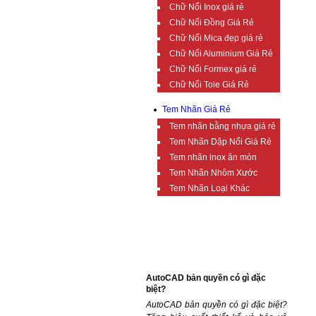
Chữ Nổi Inox giá rẻ
Chữ Nổi Đồng Giá Rẻ
Chữ Nổi Mica đẹp giá rẻ
Chữ Nổi Aluminium Giá Rẻ
Chữ Nổi Formex giá rẻ
Chữ Nổi Tole Giá Rẻ
Tem Nhãn Giá Rẻ
Tem nhãn bằng nhựa giá rẻ
Tem Nhãn Dập Nổi Giá Rẻ
Tem nhãn inox ăn mòn
Tem Nhãn Nhôm Xước
Tem Nhãn Loại Khác
TIN TỨC BỔ ÍCH
AutoCAD bản quyền có gì đặc
biệt?
AutoCAD bản quyền có gì đặc biệt?