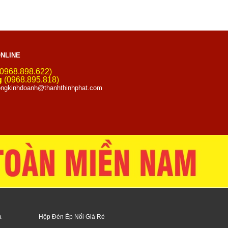
NLINE
0968.898.622)
g
(0968.895.818)
ngkinhdoanh@thanhthinhphat.com
a
Hộp Đèn Ép Nổi Giá Rẻ