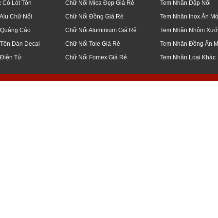
x Có Lót Tôn
Chữ Nổi Mica Đẹp Giá Rẻ
Tem Nhãn Dập Nổi
Alu Chữ Nổi
Chữ Nổi Đồng Giá Rẻ
Tem Nhãn Inox Ăn M
 Quảng Cáo
Chữ Nổi Aluminium Giá Rẻ
Tem Nhãn Nhôm Xướ
 Tôn Dán Decal
Chữ Nổi Tole Giá Rẻ
Tem Nhãn Đồng Ăn 
 Điện Tử
Chữ Nổi Fomex Giá Rẻ
Tem Nhãn Loại Khác
q5, bình thạnh, thủ đức, q7, bình chánh, củ chi, q12, đà nẵng, bạc liêu, tiền 
 công, ốp, bảng, biển, hiệu, led, điện tử, ma trận, giá, rẻ, gia công, inox, ch