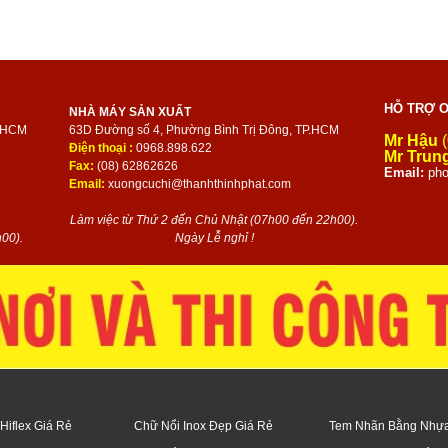
HỖ TRỢ O
NHÀ MÁY SẢN XUẤT
P.HCM
63D Đường số 4, Phường Bình Trị Đông, TP.HCM
Mr Hậu
(
Điện thoại :
0968.898.622
Mr Trun
Fax:
(08) 62862626
Email:
pho
Email:
xuongcuchi@thanhthinhphat.com
Làm việc từ Thứ 2 đến Chủ Nhật (07h00 đến 22h00).
00).
Ngày Lễ nghỉ !
Hiflex Giá Rẻ
Chữ Nổi Inox Đẹp Giá Rẻ
Tem Nhãn Bằng Nhự