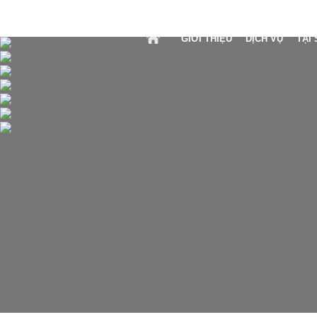
GIỚI THIỆU
DỊCH VỤ
TẠI