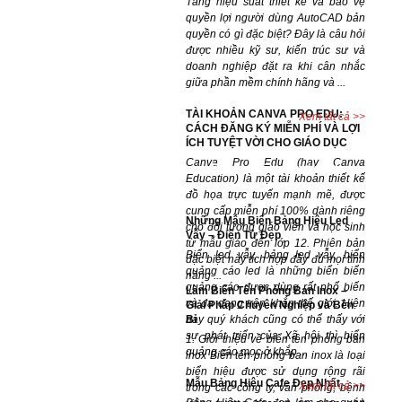
Tăng hiệu suất thiết kế và bảo vệ
quyền lợi người dùng AutoCAD bản
quyền có gì đặc biệt? Đây là câu hỏi
được nhiều kỹ sư, kiến trúc sư và
doanh nghiệp đặt ra khi cân nhắc
giữa phần mềm chính hãng và ...
TÀI KHOẢN CANVA PRO EDU:
Xem tất cả >>
CÁCH ĐĂNG KÝ MIỄN PHÍ VÀ LỢI
ÍCH TUYỆT VỜI CHO GIÁO DỤC
Canva Pro Edu (hay Canva
Dự án đã hoàn thành
Education) là một tài khoản thiết kế
đồ họa trực tuyến mạnh mẽ, được
cung cấp miễn phí 100% dành riêng
Những Mẫu Biển Bảng Hiệu Led
cho đối tượng giáo viên và học sinh
Vẫy – Điện Tử Đẹp
từ mẫu giáo đến lớp 12. Phiên bản
Biển led vẫy, bảng led vẫy, biển
đặc biệt này tích hợp đầy đủ mọi tính
quảng cáo led là những biển biển
năng ...
quảng cáo được dùng rất phổ biến
Làm Biển Tên Phòng Ban Inox –
và đa dạng trên khắp thế giới. Hiện
Giải Pháp Chuyên Nghiệp và Bền
Bỉ
nay quý khách cũng có thể thấy với
sự phát triển của Xã hội thì biển
1. Giới thiệu về biển tên phòng ban
quảng cáo mọc ở khắp ...
inox Biển tên phòng ban inox là loại
biển hiệu được sử dụng rộng rãi
Mẫu Bảng Hiệu Cafe Đẹp Nhất
Xem tất cả >>
trong các công ty, văn phòng, bệnh