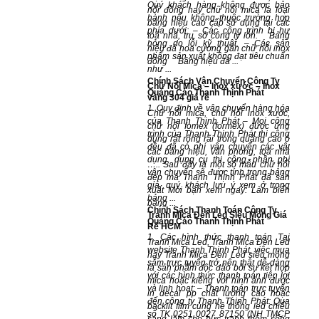
Quý khách hàng không được bảo
nổi đồng hay chữ nổi mica là loại
hành nếu không thuộc trường hợp
bảng hiệu cao cấp sử dụng tại các
phía dưới: – Các công trình bị hư
toà nhà, trụ sở công ty lớn. Bảng
hỏng do lỗi kỹ thuật. – Các sản
hiệu đá hoa cương gắn chữ nổi inox
phẩm sản xuất không đạt tiêu chuẩn
đồng Bảng hiệu đá ...
như ...
Chính Sách Vận Chuyển Công Ty
Chữ Nổi Mica – Inox xước – Inox
Quảng Cáo Thanh Thịnh Phát
vàng 304 giá rẻ
1. Quy định về vận chuyển hàng hóa
Chữ nổi mica, chữ nổi inox xước,
của Thanh Thịnh Phát – Mọi công
chữ nổi fomex (formex) được ứng
trình của Thanh Thịnh Phát thi công
dụng rất rộng rãi trong quảng cáo ở
đều đã có phí vận chuyển các vật
các bảng hiệu, văn phòng, toà nhà
dụng, dụng cụ thi công, phần phí
….. Sau đây là một số mẫu chữ nổi
vận chuyển sẽ được tính trong bảng
đẹp mà Thanh Thịnh Phát đã sản
giá, quý khách lưu ý xem ở trong
xuất Mời bạn xem ngay: Làm biển
bảng ...
bảng ...
Chính Sách Thanh Toán Công Ty
Tranh Mica Đèn Led Siêu Mỏng Giá
Quảng Cáo Thanh Thịnh Phát
Rẻ HCM
1. Các hình thức thanh toán Tại
Tranh Mica Led, Tranh Mica Đèn Led
website Thanh Thịnh Phát, việc mua
hay Tranh Mica Đèn Led siêu mỏng
sắm trực tuyến trở nên thật dễ dàng
là sản phẩm độc đáo bởi sự kết hợp
với các hình thức thanh toán tiện lợi
mica hoặc kiếng với hình ảnh được
và linh hoạt: – Thanh toán trực tuyến
in decal pp chất lượng cao hoặc
đến công ty Thanh Thịnh Phát: Qua
backlit film cùng hệ thống led chiếu
số TK 0251 0027 87150 (NH TMCP