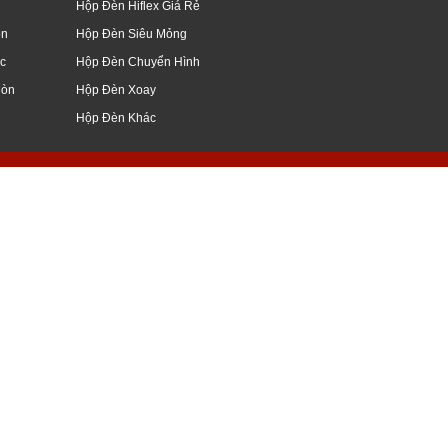
Hộp Đèn Hiflex Giá Rẻ
òn
Hộp Đèn Siêu Mỏng
c
Hộp Đèn Chuyển Hình
Mòn
Hộp Đèn Xoay
Hộp Đèn Khác
giang, mỹ tho, vĩnh long, nghệ an, hà nội
ữ nổi, đẹp, hình ảnh, kiếng, hoa cương