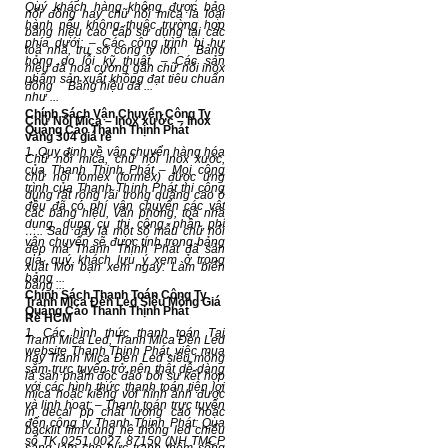
Quý khách hàng không được bảo
nổi đồng hay chữ nổi mica là loại
hành nếu không thuộc trường hợp
bảng hiệu cao cấp sử dụng tại các
phía dưới: – Các công trình bị hư
toà nhà, trụ sở công ty lớn. Bảng
hỏng do lỗi kỹ thuật. – Các sản
hiệu đá hoa cương gắn chữ nổi inox
phẩm sản xuất không đạt tiêu chuẩn
đồng Bảng hiệu đá ...
như ...
Chính Sách Vận Chuyển Công Ty
Chữ Nổi Mica – Inox xước – Inox
Quảng Cáo Thanh Thịnh Phát
vàng 304 giá rẻ
1. Quy định về vận chuyển hàng hóa
Chữ nổi mica, chữ nổi inox xước,
của Thanh Thịnh Phát – Mọi công
chữ nổi fomex (formex) được ứng
trình của Thanh Thịnh Phát thi công
dụng rất rộng rãi trong quảng cáo ở
đều đã có phí vận chuyển các vật
các bảng hiệu, văn phòng, toà nhà
dụng, dụng cụ thi công, phần phí
….. Sau đây là một số mẫu chữ nổi
vận chuyển sẽ được tính trong bảng
đẹp mà Thanh Thịnh Phát đã sản
giá, quý khách lưu ý xem ở trong
xuất Mời bạn xem ngay: Làm biển
bảng ...
bảng ...
Chính Sách Thanh Toán Công Ty
Tranh Mica Đèn Led Siêu Mỏng Giá
Quảng Cáo Thanh Thịnh Phát
Rẻ HCM
1. Các hình thức thanh toán Tại
Tranh Mica Led, Tranh Mica Đèn Led
website Thanh Thịnh Phát, việc mua
hay Tranh Mica Đèn Led siêu mỏng
sắm trực tuyến trở nên thật dễ dàng
là sản phẩm độc đáo bởi sự kết hợp
với các hình thức thanh toán tiện lợi
mica hoặc kiếng với hình ảnh được
và linh hoạt: – Thanh toán trực tuyến
in decal pp chất lượng cao hoặc
đến công ty Thanh Thịnh Phát: Qua
backlit film cùng hệ thống led chiếu
số TK 0251 0027 87150 (NH TMCP