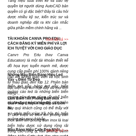
Tăng hiệu suất thiết kế và bảo vệ
quyền lợi người dùng AutoCAD bản
quyền có gì đặc biệt? Đây là câu hỏi
được nhiều kỹ sư, kiến trúc sư và
doanh nghiệp đặt ra khi cân nhắc
giữa phần mềm chính hãng và ...
TÀI KHOẢN CANVA PRO EDU:
Xem tất cả >>
CÁCH ĐĂNG KÝ MIỄN PHÍ VÀ LỢI
ÍCH TUYỆT VỜI CHO GIÁO DỤC
Canva Pro Edu (hay Canva
Dự án đã hoàn thành
Education) là một tài khoản thiết kế
đồ họa trực tuyến mạnh mẽ, được
cung cấp miễn phí 100% dành riêng
Những Mẫu Biển Bảng Hiệu Led
cho đối tượng giáo viên và học sinh
Vẫy – Điện Tử Đẹp
từ mẫu giáo đến lớp 12. Phiên bản
Biển led vẫy, bảng led vẫy, biển
đặc biệt này tích hợp đầy đủ mọi tính
quảng cáo led là những biển biển
năng ...
quảng cáo được dùng rất phổ biến
Làm Biển Tên Phòng Ban Inox –
và đa dạng trên khắp thế giới. Hiện
Giải Pháp Chuyên Nghiệp và Bền
Bỉ
nay quý khách cũng có thể thấy với
sự phát triển của Xã hội thì biển
1. Giới thiệu về biển tên phòng ban
quảng cáo mọc ở khắp ...
inox Biển tên phòng ban inox là loại
biển hiệu được sử dụng rộng rãi
Mẫu Bảng Hiệu Cafe Đẹp Nhất
Xem tất cả >>
trong các công ty, văn phòng, bệnh