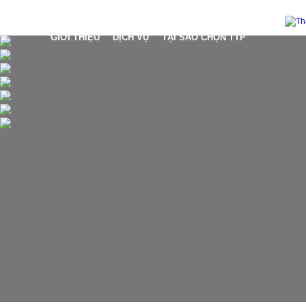
GIỚI THIỆU
DỊCH VỤ
TẠI SAO CHỌN TTP