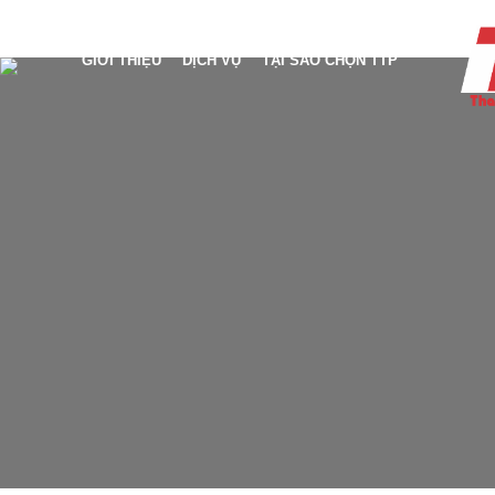
GIỚI THIỆU
DỊCH VỤ
TẠI SAO CHỌN TTP