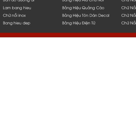
hcm, bình dương, bến tre, long 
q1,q2,q4,q5, bình thạnh, thủ đứ
nẵng, bạc liêu, tiền giang, mỹ t
vũng tàu, q10, q11, q6, q8, tph
nắp hít, thi công, ốp, bảng, biển
gia công, inox, chữ nổi, đẹp, 