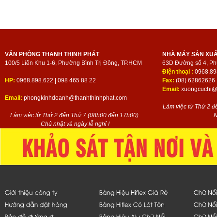
VĂN PHÒNG THANH THỊNH PHÁT
NHÀ MÁY SẢN XU
100/5 Liên Khu 1-6, Phường Bình Trị Đông, TP.HCM
63D Đường số 4, Ph
Điện thoại :
0968.89
HP:
0968.898.622 | 098 465 88 22
Fax:
(08) 62862626
Email:
xuongcuchi@t
Email:
phongkinhdoanh@thanhthinhphat.com
Làm việc từ Thứ 2 đ
Làm việc từ Thứ 2 đến Thứ 7 (08h00 đến 17h00).
N
Chủ nhật và ngày lễ nghỉ !