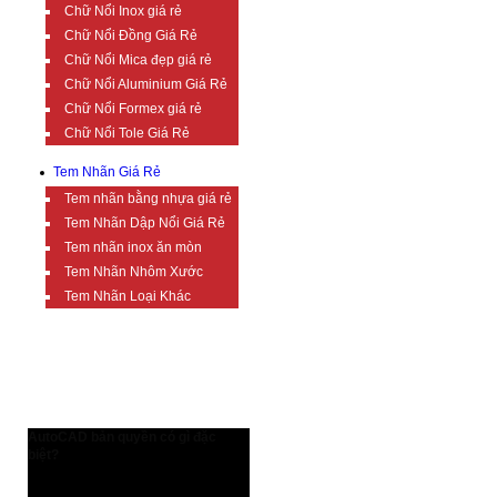
Chữ Nổi Inox giá rẻ
Chữ Nổi Đồng Giá Rẻ
Chữ Nổi Mica đẹp giá rẻ
Chữ Nổi Aluminium Giá Rẻ
Chữ Nổi Formex giá rẻ
Chữ Nổi Tole Giá Rẻ
Tem Nhãn Giá Rẻ
Tem nhãn bằng nhựa giá rẻ
Tem Nhãn Dập Nổi Giá Rẻ
Tem nhãn inox ăn mòn
Tem Nhãn Nhôm Xước
Tem Nhãn Loại Khác
TIN TỨC BỔ ÍCH
AutoCAD bản quyền có gì đặc
biệt?
AutoCAD bản quyền có gì đặc biệt?