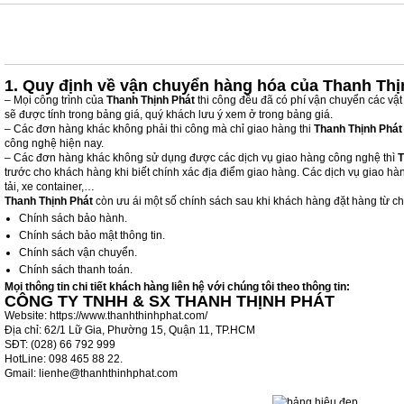
CHÍNH SÁCH VẬN CHUYỂN CÔNG TY QUẢNG CÁO THANH THỊNH PHÁT
1. Quy định về vận chuyển hàng hóa của Tha
nh Thị
– Mọi công trình của
Thanh Thịnh Phát
thi công đều đã có phí vận chuyển các vật
sẽ được tính trong bảng giá, quý khách lưu ý xem ở trong bảng giá.
– Các đơn hàng khác không phải thi công mà chỉ giao hàng thi
Thanh Thịnh Phát
công nghệ hiện nay.
– Các đơn hàng khác không sử dụng được các dịch vụ giao hàng công nghệ thì
T
trước cho khách hàng khi biết chính xác địa điểm giao hàng. Các dịch vụ giao hà
tải, xe container,…
Thanh Thịnh Phát
còn ưu ái một số chính sách sau khi khách hàng đặt hàng từ ch
Chính sách bảo hành.
Chính sách bảo mật thông tin.
Chính sách vận chuyển.
Chính sách thanh toán.
Mọi thông tin chi tiết khách hàng liên hệ với chúng tôi theo thông tin:
CÔNG TY TNHH & SX THANH THỊNH PHÁT
Website: https://www.thanhthinhphat.com/
Địa chỉ: 62/1 Lữ Gia, Phường 15, Quận 11, TP.HCM
SĐT: (028) 66 792 999
HotLine: 098 465 88 22.
Gmail: lienhe@thanhthinhphat.com