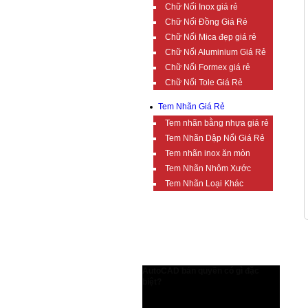
Chữ Nổi Inox giá rẻ
Chữ Nổi Đồng Giá Rẻ
Chữ Nổi Mica đẹp giá rẻ
Chữ Nổi Aluminium Giá Rẻ
Chữ Nổi Formex giá rẻ
Chữ Nổi Tole Giá Rẻ
Tem Nhãn Giá Rẻ
Tem nhãn bằng nhựa giá rẻ
Tem Nhãn Dập Nổi Giá Rẻ
Tem nhãn inox ăn mòn
Tem Nhãn Nhôm Xước
Tem Nhãn Loại Khác
TIN TỨC BỔ ÍCH
AutoCAD bản quyền có gì đặc
biệt?
AutoCAD bản quyền có gì đặc biệt?