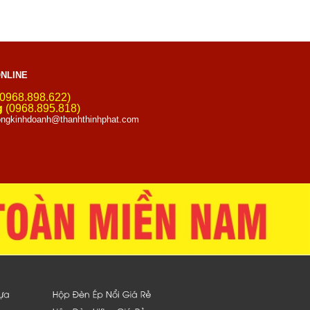
NLINE
0968.898.622)
g
(0968.895.818)
ngkinhdoanh@thanhthinhphat.com