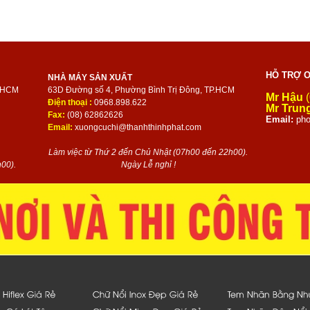
HỖ TRỢ O
NHÀ MÁY SẢN XUẤT
P.HCM
63D Đường số 4, Phường Bình Trị Đông, TP.HCM
Mr Hậu
(
Điện thoại :
0968.898.622
Mr Trun
Fax:
(08) 62862626
Email:
pho
Email:
xuongcuchi@thanhthinhphat.com
Làm việc từ Thứ 2 đến Chủ Nhật (07h00 đến 22h00).
00).
Ngày Lễ nghỉ !