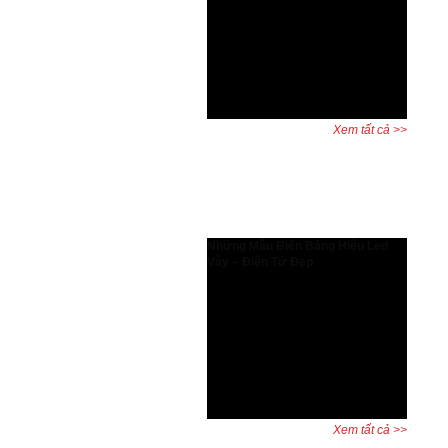
Tăng hiệu suất thiết kế và bảo vệ
quyền lợi người dùng AutoCAD bản
quyền có gì đặc biệt? Đây là câu hỏi
được nhiều kỹ sư, kiến trúc sư và
doanh nghiệp đặt ra khi cân nhắc
giữa phần mềm chính hãng và ...
Xem tất cả >>
Dự án đã hoàn thành
Những Mẫu Biển Bảng Hiệu Led
Vẫy – Điện Tử Đẹp
Biển led vẫy, bảng led vẫy, biển
quảng cáo led là những biển biển
quảng cáo được dùng rất phổ biến
và đa dạng trên khắp thế giới. Hiện
nay quý khách cũng có thể thấy với
sự phát triển của Xã hội thì biển
quảng cáo mọc ở khắp ...
Xem tất cả >>