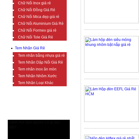
Chữ Nổi Inox giá rẻ
Chữ Nổi Đồng Giá Rẻ
Chữ Nổi Mica đẹp giá rẻ
Chữ Nổi Aluminium Giá Rẻ
Chữ Nổi Formex giá rẻ
Chữ Nổi Tole Giá Rẻ
Tem Nhãn Giá Rẻ
Tem nhãn bằng nhựa giá rẻ
Tem Nhãn Dập Nổi Giá Rẻ
Tem nhãn inox ăn mòn
Tem Nhãn Nhôm Xước
Tem Nhãn Loại Khác
TIN TỨC BỔ ÍCH
AutoCAD bản quyền có gì đặc
biệt?
AutoCAD bản quyền có gì đặc biệt?