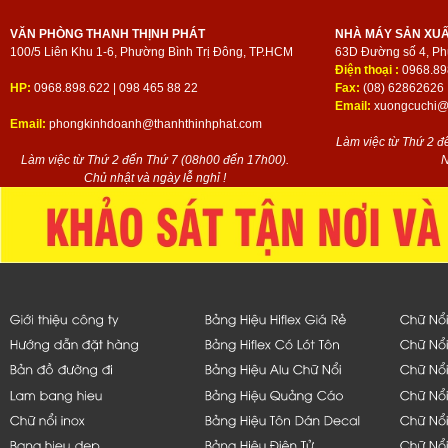
VĂN PHÒNG THANH THỊNH PHÁT
NHÀ MÁY SẢN XU
100/5 Liên Khu 1-6, Phường Bình Trị Đông, TP.HCM
63D Đường số 4, Ph
Điện thoại :
0968.89
HP:
0968.898.622 | 098 465 88 22
Fax:
(08) 62862626
Email:
xuongcuchi@t
Email:
phongkinhdoanh@thanhthinhphat.com
Làm việc từ Thứ 2 đ
Làm việc từ Thứ 2 đến Thứ 7 (08h00 đến 17h00).
N
Chủ nhật và ngày lễ nghỉ !