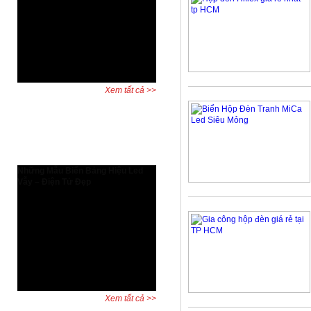
Tăng hiệu suất thiết kế và bảo vệ
quyền lợi người dùng AutoCAD bản
quyền có gì đặc biệt? Đây là câu hỏi
được nhiều kỹ sư, kiến trúc sư và
doanh nghiệp đặt ra khi cân nhắc
giữa phần mềm chính hãng và ...
Xem tất cả >>
Dự án đã hoàn thành
Những Mẫu Biển Bảng Hiệu Led
Vẫy – Điện Tử Đẹp
Biển led vẫy, bảng led vẫy, biển
quảng cáo led là những biển biển
quảng cáo được dùng rất phổ biến
và đa dạng trên khắp thế giới. Hiện
nay quý khách cũng có thể thấy với
sự phát triển của Xã hội thì biển
quảng cáo mọc ở khắp ...
Xem tất cả >>