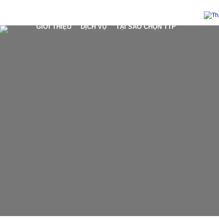
GIỚI THIỆU
DỊCH VỤ
TẠI SAO CHỌN TTP