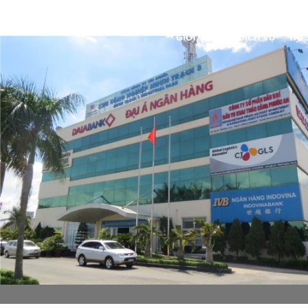
GIỚI THIỆU
DỊCH VỤ
TẠI