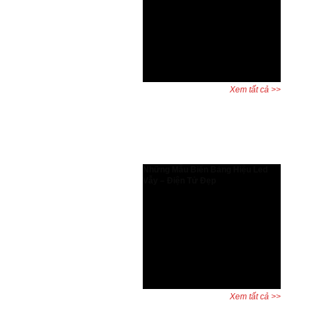
Tăng hiệu suất thiết kế và bảo vệ
quyền lợi người dùng AutoCAD bản
quyền có gì đặc biệt? Đây là câu hỏi
được nhiều kỹ sư, kiến trúc sư và
doanh nghiệp đặt ra khi cân nhắc
giữa phần mềm chính hãng và ...
Xem tất cả >>
Dự án đã hoàn thành
Những Mẫu Biển Bảng Hiệu Led
Vẫy – Điện Tử Đẹp
Biển led vẫy, bảng led vẫy, biển
quảng cáo led là những biển biển
quảng cáo được dùng rất phổ biến
và đa dạng trên khắp thế giới. Hiện
nay quý khách cũng có thể thấy với
sự phát triển của Xã hội thì biển
quảng cáo mọc ở khắp ...
Xem tất cả >>