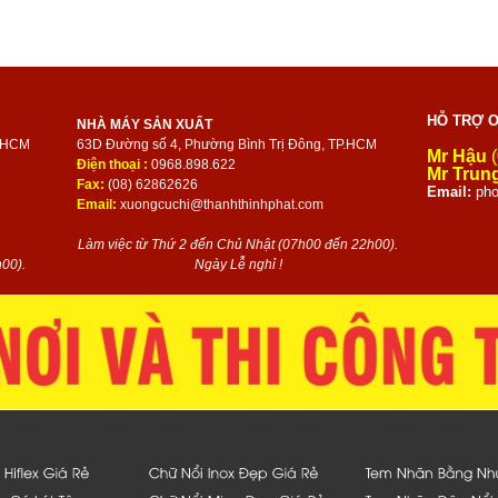
HỖ TRỢ O
NHÀ MÁY SẢN XUẤT
P.HCM
63D Đường số 4, Phường Bình Trị Đông, TP.HCM
Mr Hậu
(
Điện thoại :
0968.898.622
Mr Trun
Fax:
(08) 62862626
Email:
pho
Email:
xuongcuchi@thanhthinhphat.com
Làm việc từ Thứ 2 đến Chủ Nhật (07h00 đến 22h00).
00).
Ngày Lễ nghỉ !