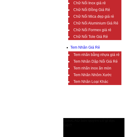
Chữ Nổi Inox giá rẻ
Chữ Nổi Đồng Giá Rẻ
Chữ Nổi Mica đẹp giá rẻ
Chữ Nổi Aluminium Giá Rẻ
Chữ Nổi Formex giá rẻ
Chữ Nổi Tole Giá Rẻ
Tem Nhãn Giá Rẻ
Tem nhãn bằng nhựa giá rẻ
Tem Nhãn Dập Nổi Giá Rẻ
Tem nhãn inox ăn mòn
Tem Nhãn Nhôm Xước
Tem Nhãn Loại Khác
TIN TỨC BỔ ÍCH
AutoCAD bản quyền có gì đặc
biệt?
AutoCAD bản quyền có gì đặc biệt?