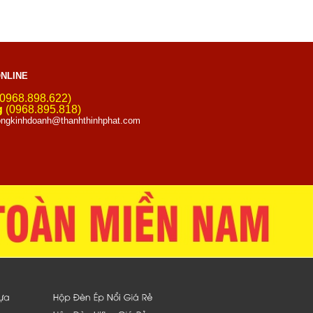
NLINE
0968.898.622)
g
(0968.895.818)
ngkinhdoanh@thanhthinhphat.com