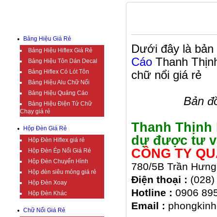
DỊCH VỤ
BẢN ĐỒ ĐƯỜNG ĐI
Bảng Hiệu Giá Rẻ
Dưới đây là bản
Bảng Hiệu Hiflex Giá Rẻ
Cáo
Thanh Thịnh
Bảng Hiệu Tôn Dán Decal
Bảng Hiflex Có Lót Tôn
chữ nổi giá rẻ
Bảng Hiệu Alu Chữ Nổi
Bảng Hiệu Quảng Cáo
Bản đ
Bảng Hiệu Điện Tử Chữ
Chạy giá rẻ
Thanh Thịnh 
Hộp Đèn Giá Rẻ
dự được tư v
Hộp Đèn Hiflex giá rẻ
CÔNG TY QU
Hộp Đèn Ép Nổi Giá Rẻ
Hộp Đèn Chuyển Hình
780/5B Trần Hưng
Hộp đèn siêu mỏng giá rẻ
Điện thoại :
(028)
Hộp Đèn Xoay
Hotline :
0906 895
Hộp Đèn Khác
Email :
phongkinh
Chữ Nổi Giá Rẻ