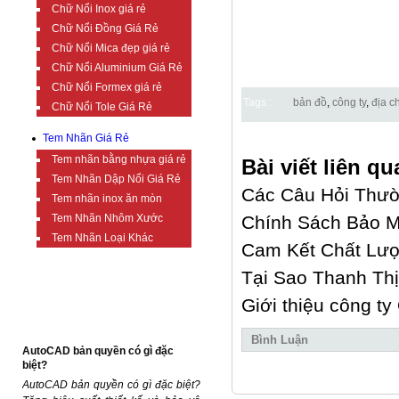
Chữ Nổi Inox giá rẻ
Chữ Nổi Đồng Giá Rẻ
Chữ Nổi Mica đẹp giá rẻ
Chữ Nổi Aluminium Giá Rẻ
Chữ Nổi Formex giá rẻ
Tags :
bản đồ
,
công ty
,
địa ch
Chữ Nổi Tole Giá Rẻ
Tem Nhãn Giá Rẻ
Tem nhãn bằng nhựa giá rẻ
Bài viết liên qu
Tem Nhãn Dập Nổi Giá Rẻ
Các Câu Hỏi Thư
Tem nhãn inox ăn mòn
Tem Nhãn Nhôm Xước
Chính Sách Bảo M
Tem Nhãn Loại Khác
Cam Kết Chất Lượ
Tại Sao Thanh Thị
TIN TỨC BỔ ÍCH
Giới thiệu công t
Bình Luận
AutoCAD bản quyền có gì đặc
biệt?
AutoCAD bản quyền có gì đặc biệt?