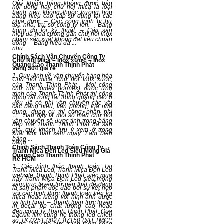
Quý khách hàng không được bảo
nổi đồng hay chữ nổi mica là loại
hành nếu không thuộc trường hợp
bảng hiệu cao cấp sử dụng tại các
phía dưới: – Các công trình bị hư
toà nhà, trụ sở công ty lớn. Bảng
hỏng do lỗi kỹ thuật. – Các sản
hiệu đá hoa cương gắn chữ nổi inox
phẩm sản xuất không đạt tiêu chuẩn
đồng Bảng hiệu đá ...
như ...
Chính Sách Vận Chuyển Công Ty
Chữ Nổi Mica – Inox xước – Inox
Quảng Cáo Thanh Thịnh Phát
vàng 304 giá rẻ
1. Quy định về vận chuyển hàng hóa
Chữ nổi mica, chữ nổi inox xước,
của Thanh Thịnh Phát – Mọi công
chữ nổi fomex (formex) được ứng
trình của Thanh Thịnh Phát thi công
dụng rất rộng rãi trong quảng cáo ở
đều đã có phí vận chuyển các vật
các bảng hiệu, văn phòng, toà nhà
dụng, dụng cụ thi công, phần phí
….. Sau đây là một số mẫu chữ nổi
vận chuyển sẽ được tính trong bảng
đẹp mà Thanh Thịnh Phát đã sản
giá, quý khách lưu ý xem ở trong
xuất Mời bạn xem ngay: Làm biển
bảng ...
bảng ...
Chính Sách Thanh Toán Công Ty
Tranh Mica Đèn Led Siêu Mỏng Giá
Quảng Cáo Thanh Thịnh Phát
Rẻ HCM
1. Các hình thức thanh toán Tại
Tranh Mica Led, Tranh Mica Đèn Led
website Thanh Thịnh Phát, việc mua
hay Tranh Mica Đèn Led siêu mỏng
sắm trực tuyến trở nên thật dễ dàng
là sản phẩm độc đáo bởi sự kết hợp
với các hình thức thanh toán tiện lợi
mica hoặc kiếng với hình ảnh được
và linh hoạt: – Thanh toán trực tuyến
in decal pp chất lượng cao hoặc
đến công ty Thanh Thịnh Phát: Qua
backlit film cùng hệ thống led chiếu
số TK 0251 0027 87150 (NH TMCP