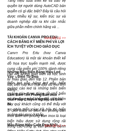
Tăng hiệu suất thiết kế và bảo vệ
quyền lợi người dùng AutoCAD bản
quyền có gì đặc biệt? Đây là câu hỏi
được nhiều kỹ sư, kiến trúc sư và
doanh nghiệp đặt ra khi cân nhắc
giữa phần mềm chính hãng và ...
TÀI KHOẢN CANVA PRO EDU:
Xem tất cả >>
CÁCH ĐĂNG KÝ MIỄN PHÍ VÀ LỢI
ÍCH TUYỆT VỜI CHO GIÁO DỤC
Canva Pro Edu (hay Canva
Dự án đã hoàn thành
Education) là một tài khoản thiết kế
đồ họa trực tuyến mạnh mẽ, được
cung cấp miễn phí 100% dành riêng
Những Mẫu Biển Bảng Hiệu Led
cho đối tượng giáo viên và học sinh
Vẫy – Điện Tử Đẹp
từ mẫu giáo đến lớp 12. Phiên bản
Biển led vẫy, bảng led vẫy, biển
đặc biệt này tích hợp đầy đủ mọi tính
quảng cáo led là những biển biển
năng ...
quảng cáo được dùng rất phổ biến
Làm Biển Tên Phòng Ban Inox –
và đa dạng trên khắp thế giới. Hiện
Giải Pháp Chuyên Nghiệp và Bền
Bỉ
nay quý khách cũng có thể thấy với
sự phát triển của Xã hội thì biển
1. Giới thiệu về biển tên phòng ban
quảng cáo mọc ở khắp ...
inox Biển tên phòng ban inox là loại
biển hiệu được sử dụng rộng rãi
Mẫu Bảng Hiệu Cafe Đẹp Nhất
Xem tất cả >>
trong các công ty, văn phòng, bệnh