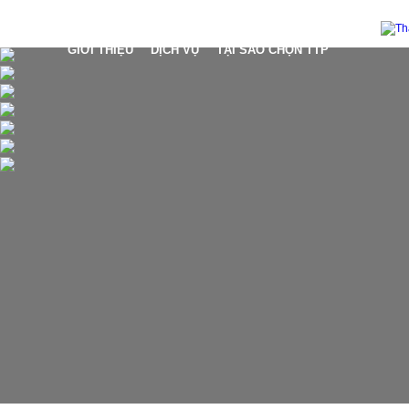
GIỚI THIỆU
DỊCH VỤ
TẠI SAO CHỌN TTP