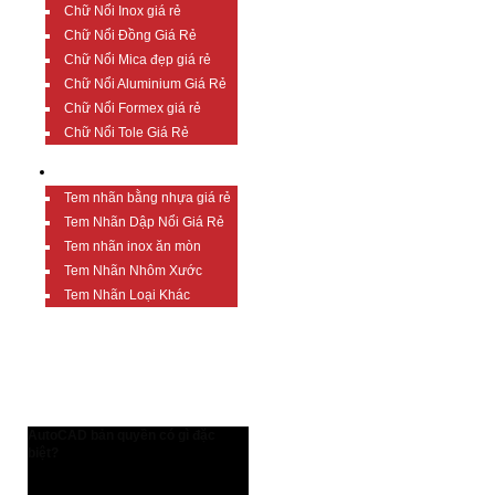
Chữ Nổi Inox giá rẻ
Chữ Nổi Đồng Giá Rẻ
Chữ Nổi Mica đẹp giá rẻ
Chữ Nổi Aluminium Giá Rẻ
Chữ Nổi Formex giá rẻ
Chữ Nổi Tole Giá Rẻ
TEM NHÃN GIÁ RẺ
Tem nhãn bằng nhựa giá rẻ
Tem Nhãn Dập Nổi Giá Rẻ
Tem nhãn inox ăn mòn
Tem Nhãn Nhôm Xước
Tem Nhãn Loại Khác
TIN TỨC BỔ ÍCH
AutoCAD bản quyền có gì đặc
biệt?
AutoCAD bản quyền có gì đặc biệt?