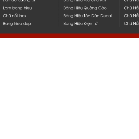
hcm, bình dương, bến tre, long 
q1,q2,q4,q5, bình thạnh, thủ đứ
nẵng, bạc liêu, tiền giang, mỹ t
vũng tàu, q10, q11, q6, q8, tph
nắp hít, thi công, ốp, bảng, biển
gia công, inox, chữ nổi, đẹp, 