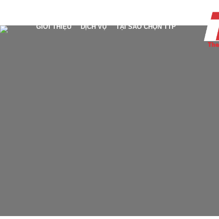
GIỚI THIỆU
DỊCH VỤ
TẠI SAO CHỌN TTP