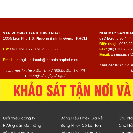
VĂN PHÒNG THANH THỊNH PHÁT
NHÀ MÁY SẢN XU
100/5 Liên Khu 1-6, Phường Bình Trị Đông, TP.HCM
63D Đường số 4, Ph
Điện thoại :
0968.89
HP:
0968.898.622 | 098 465 88 22
Fax:
(08) 62862626
Email:
xuongcuchi@t
Email:
phongkinhdoanh@thanhthinhphat.com
Làm việc từ Thứ 2 đ
Làm việc từ Thứ 2 đến Thứ 7 (08h00 đến 17h00).
N
Chủ nhật và ngày lễ nghỉ !