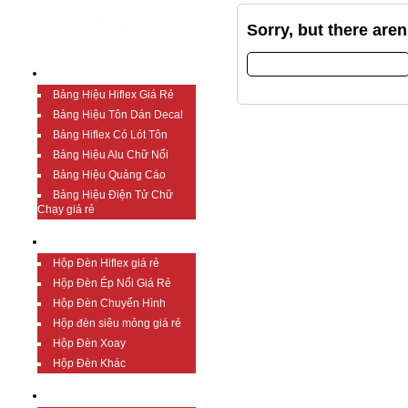
DỊCH VỤ
Sorry, but there are
Search
BẢNG HIỆU GIÁ RẺ
for:
Bảng Hiệu Hiflex Giá Rẻ
Bảng Hiệu Tôn Dán Decal
Bảng Hiflex Có Lót Tôn
Bảng Hiệu Alu Chữ Nổi
Bảng Hiệu Quảng Cáo
Bảng Hiệu Điện Tử Chữ
Chạy giá rẻ
HỘP ĐÈN GIÁ RẺ
Hộp Đèn Hiflex giá rẻ
Hộp Đèn Ép Nổi Giá Rẻ
Hộp Đèn Chuyển Hình
Hộp đèn siêu mỏng giá rẻ
Hộp Đèn Xoay
Hộp Đèn Khác
CHỮ NỔI GIÁ RẺ