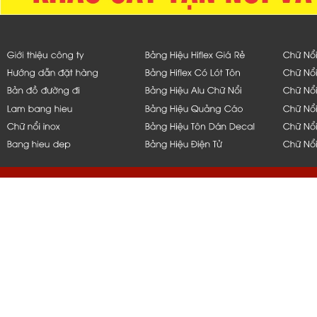
hcm, bình dương, bến tre, long 
q1,q2,q4,q5, bình thạnh, thủ đứ
nẵng, bạc liêu, tiền giang, mỹ t
vũng tàu, q10, q11, q6, q8, tph
nắp hít, thi công, ốp, bảng, biển