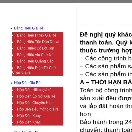
DỊCH VỤ
CHÍNH SÁCH BẢO HÀNH CÔN
Bảng Hiệu Giá Rẻ
Đề nghị quý khác
Bảng Hiệu Hiflex Giá Rẻ
thanh toán. Quý
Bảng Hiệu Tôn Dán Decal
Bảng Hiflex Có Lót Tôn
thuộc trường hợp
Bảng Hiệu Alu Chữ Nổi
– Các công trình b
Bảng Hiệu Quảng Cáo
– Các sản phẩm sả
Bảng Hiệu Điện Tử Chữ
Chạy giá rẻ
– Các sản phẩm in
A – THỜI HẠN B
Hộp Đèn Giá Rẻ
Toàn bộ công trìn
Hộp Đèn Hiflex giá rẻ
Hộp Đèn Ép Nổi Giá Rẻ
sản xuất đều được
Hộp Đèn Chuyển Hình
và lắp đặt hoàn t
Hộp đèn siêu mỏng giá rẻ
hơn
Hộp Đèn Xoay
Bảo hành trong 24
Hộp Đèn Khác
chuyển, thanh toá