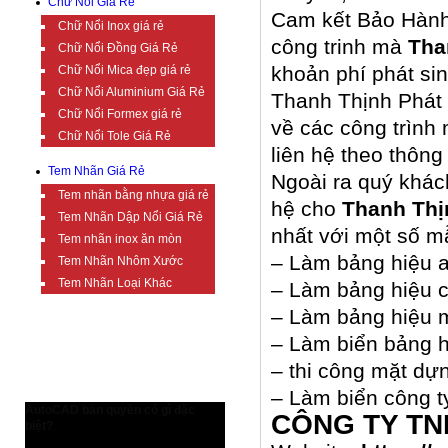
Chữ Nổi Giá Rẻ
Cam kết Bảo Hành
Chữ Nổi Inox giá rẻ
công trinh mà
Tha
Chữ Nổi Đồng Giá Rẻ
khoản phí phát si
Chữ Nổi Mica đẹp giá rẻ
Chữ Nổi Aluminium Giá Rẻ
Thanh Thịnh Phát 
Chữ Nổi Formex giá rẻ
về các công trình
Chữ Nổi Tole Giá Rẻ
liên hệ theo thông
Tem Nhãn Giá Rẻ
Ngoài ra quý khác
Tem nhãn bằng nhựa giá rẻ
hệ cho
Thanh Thị
Tem Nhãn Dập Nổi Giá Rẻ
nhất với một số m
Tem nhãn inox ăn mòn
– Làm bảng hiệu a
Tem Nhãn Nhôm Xước
Tem Nhãn Loại Khác
– Làm bảng hiệu c
– Làm bảng hiệu m
– Làm biển bảng 
TIN TỨC BỔ ÍCH
– thi công mặt dự
– Làm biển công t
AutoCAD bản quyền có gì đặc
CÔNG TY TN
biệt?