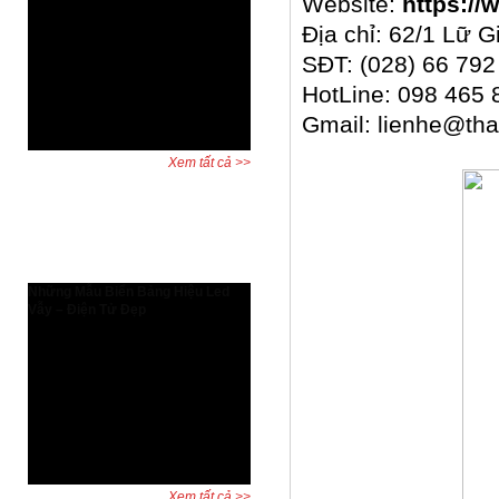
Website:
https://
AutoCAD bản quyền có gì đặc biệt?
Tăng hiệu suất thiết kế và bảo vệ
Địa chỉ: 62/1 Lữ 
quyền lợi người dùng AutoCAD bản
SĐT: (028) 66 792
quyền có gì đặc biệt? Đây là câu hỏi
được nhiều kỹ sư, kiến trúc sư và
HotLine: 098 465 
doanh nghiệp đặt ra khi cân nhắc
Gmail: lienhe@th
giữa phần mềm chính hãng và ...
Xem tất cả >>
Dự án đã hoàn thành
Những Mẫu Biển Bảng Hiệu Led
Vẫy – Điện Tử Đẹp
Biển led vẫy, bảng led vẫy, biển
quảng cáo led là những biển biển
quảng cáo được dùng rất phổ biến
và đa dạng trên khắp thế giới. Hiện
nay quý khách cũng có thể thấy với
sự phát triển của Xã hội thì biển
quảng cáo mọc ở khắp ...
Xem tất cả >>