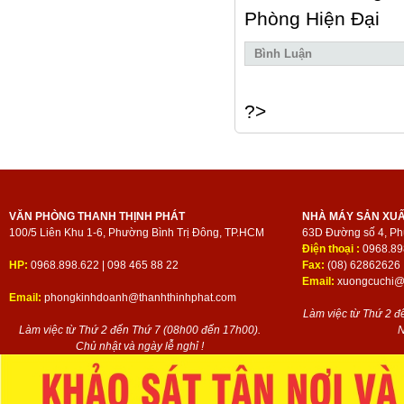
Phòng Hiện Đại
Bình Luận
?>
VĂN PHÒNG THANH THỊNH PHÁT
NHÀ MÁY SẢN XU
100/5 Liên Khu 1-6, Phường Bình Trị Đông, TP.HCM
63D Đường số 4, Ph
Điện thoại :
0968.89
HP:
0968.898.622 | 098 465 88 22
Fax:
(08) 62862626
Email:
xuongcuchi@t
Email:
phongkinhdoanh@thanhthinhphat.com
Làm việc từ Thứ 2 đ
Làm việc từ Thứ 2 đến Thứ 7 (08h00 đến 17h00).
N
Chủ nhật và ngày lễ nghỉ !