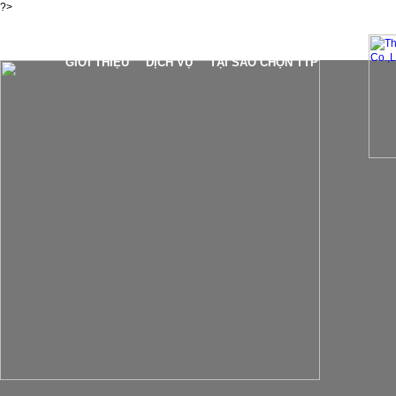
?>
GIỚI THIỆU
DỊCH VỤ
TẠI SAO CHỌN TTP