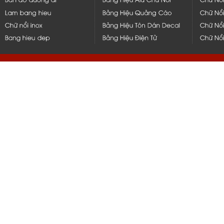
hcm, bình dương, bến tre, long 
q1,q2,q4,q5, bình thạnh, thủ đứ
nẵng, bạc liêu, tiền giang, mỹ t
vũng tàu, q10, q11, q6, q8, tph
nắp hít, thi công, ốp, bảng, biển
gia công, inox, chữ nổi, đẹp, 