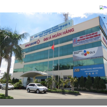
GIỚI THIỆU
DỊCH VỤ
TẠI SAO CHỌN TTP