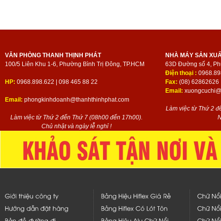
VĂN PHÒNG THANH THỊNH PHÁT
NHÀ MÁY SẢN XU
100/5 Liên Khu 1-6, Phường Bình Trị Đông, TP.HCM
63D Đường số 4, Ph
Điện thoại :
0968.89
HP:
0968.898.622 | 098 465 88 22
Fax:
(08) 62862626
Email:
xuongcuchi@t
Email:
phongkinhdoanh@thanhthinhphat.com
Làm việc từ Thứ 2 đ
Làm việc từ Thứ 2 đến Thứ 7 (08h00 đến 17h00).
N
Chủ nhật và ngày lễ nghỉ !