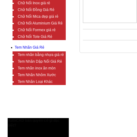
Chữ Nổi Inox giá rẻ
Chữ Nổi Đồng Giá Rẻ
Chữ Nổi Mica đẹp giá rẻ
Chữ Nổi Aluminium Giá Rẻ
Chữ Nổi Formex giá rẻ
Chữ Nổi Tole Giá Rẻ
Tem Nhãn Giá Rẻ
Tem nhãn bằng nhựa giá rẻ
Tem Nhãn Dập Nổi Giá Rẻ
Tem nhãn inox ăn mòn
Tem Nhãn Nhôm Xước
Tem Nhãn Loại Khác
TIN TỨC BỔ ÍCH
AutoCAD bản quyền có gì đặc
biệt?
AutoCAD bản quyền có gì đặc biệt?