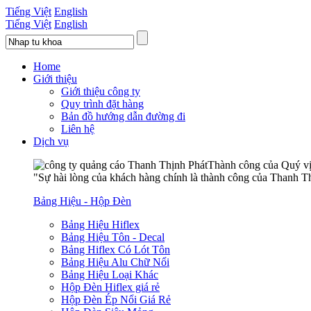
Tiếng Việt
English
Tiếng Việt
English
Home
Giới thiệu
Giới thiệu công ty
Quy trình đặt hàng
Bản đồ hướng dẫn đường đi
Liên hệ
Dịch vụ
Thành công của Quý vị 
"Sự hài lòng của khách hàng chính là thành công của Thanh Th
Bảng Hiệu - Hộp Đèn
Bảng Hiệu Hiflex
Bảng Hiệu Tôn - Decal
Bảng Hiflex Có Lót Tôn
Bảng Hiệu Alu Chữ Nổi
Bảng Hiệu Loại Khác
Hộp Đèn Hiflex giá rẻ
Hộp Đèn Ép Nổi Giá Rẻ