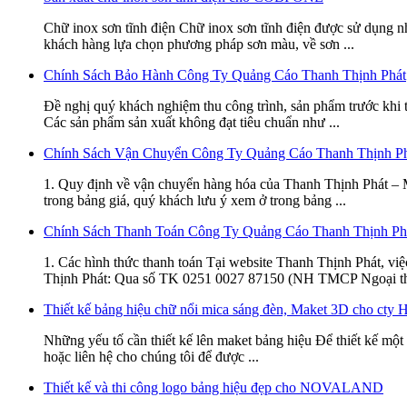
Chữ inox sơn tĩnh điện Chữ inox sơn tĩnh điện được sử dụng n
khách hàng lựa chọn phương pháp sơn màu, về sơn ...
Chính Sách Bảo Hành Công Ty Quảng Cáo Thanh Thịnh Phát
Đề nghị quý khách nghiệm thu công trình, sản phẩm trước khi 
Các sản phẩm sản xuất không đạt tiêu chuẩn như ...
Chính Sách Vận Chuyển Công Ty Quảng Cáo Thanh Thịnh P
1. Quy định về vận chuyển hàng hóa của Thanh Thịnh Phát – Mọ
trong bảng giá, quý khách lưu ý xem ở trong bảng ...
Chính Sách Thanh Toán Công Ty Quảng Cáo Thanh Thịnh Ph
1. Các hình thức thanh toán Tại website Thanh Thịnh Phát, việc
Thịnh Phát: Qua số TK 0251 0027 87150 (NH TMCP Ngoại t
Thiết kế bảng hiệu chữ nổi mica sáng đèn, Maket 3D cho c
Những yếu tố cần thiết kế lên maket bảng hiệu Để thiết kế một
hoặc liên hệ cho chúng tôi để được ...
Thiết kế và thi công logo bảng hiệu đẹp cho NOVALAND