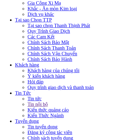
Gia Công Xi Mạ
Khắc - Ăn mòn Kim loại
Dịch vụ khác
Tại sao Chọn TTP
Tại sao chọn Thanh Thịnh Phát
Quy Trình Giao Dịch
Các Cam Kết
Chính Sách Bảo Mật
Chính Sách Thanh Toán
Chính Sách Vận Chuyển
Chính Sách Bảo Hành
Khách hàng
Khách hàng của chúng tôi
Ý kiến khách hàng
Hỏi đáp
Quy trình giao dịch và thanh toán
Tin Tức
Tin tức
Tin nội bộ
Kiến thức quảng cáo
Kiến Thức Ngành
Tuyển dụng
Tin tuyển dụng
Đăng ký cộng tác viên
Chính sách tuyển dụng