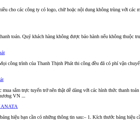
hiều cho các công ty có logo, chữ hoặc nội dung không trùng với các 
thanh toán. Quý khách hàng không được bảo hành nếu không thuộc trườn
hát
i công trình của Thanh Thịnh Phát thi công đều đã có phí vận chuyển
át
 mua sắm trực tuyến trở nên thật dễ dàng với các hình thức thanh toán 
hương VN ...
ty HANATA
 bảng hiệu bạn cần có những thông tin sau:– 1. Kích thước bảng hiệu c