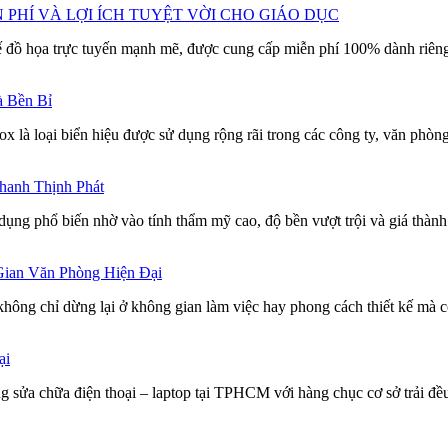
PHÍ VÀ LỢI ÍCH TUYỆT VỜI CHO GIÁO DỤC
ế đồ họa trực tuyến mạnh mẽ, được cung cấp miễn phí 100% dành riêng 
à Bền Bỉ
nox là loại biển hiệu được sử dụng rộng rãi trong các công ty, văn phò
hanh Thịnh Phát
ụng phổ biến nhờ vào tính thẩm mỹ cao, độ bền vượt trội và giá thành
ian Văn Phòng Hiện Đại
không chỉ dừng lại ở không gian làm việc hay phong cách thiết kế mà 
ại
a chữa điện thoại – laptop tại TPHCM với hàng chục cơ sở trải đều 