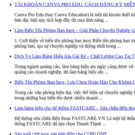
TÀI KHOẢN CANVA PRO EDU: CÁCH ĐĂNG KÝ MIỄN 
Canva Pro Edu (hay Canva Education) là một tài khoản thiết k
bản đặc biệt này tích hợp đầy đủ mọi tính năng ...
Làm Biển Tên Phòng Ban Inox – Giải Pháp Chuyên Nghiệp v
1. Giới thiệu về biển tên phòng ban inox Biển tên phòng ban i
phòng ban, tạo sự chuyên nghiệp và thống nhất trong ...
Dịch Vụ Làm Bảng Hiệu Alu Giá Rẻ – Chất Lượng Cao Tại T
Trong ngành quảng cáo, làm bảng hiệu alu ngày càng được sử d
quảng cáo doanh nghiệp, thì làm bảng hiệu alu ...
Biển Tên Phòng Ban Inox, Lựa Chọn Hoàn Hảo Cho Không G
Trong các văn phòng hiện đại, việc thể hiện sự chuyên nghiệp 
trong những loại biển tên được nhiều doanh ...
Làm bảng hiệu cho hệ thống FASTCARE – Sửa chữa điện tho
Hệ thống sửa chữa điện thoại FASTCARE.VN Là một hệ thống sử
thống FASTCARE đã lựa chọn Thanh Thịnh ...
Sản xuất chữ inox sơn tĩnh điện cho COBI ONE