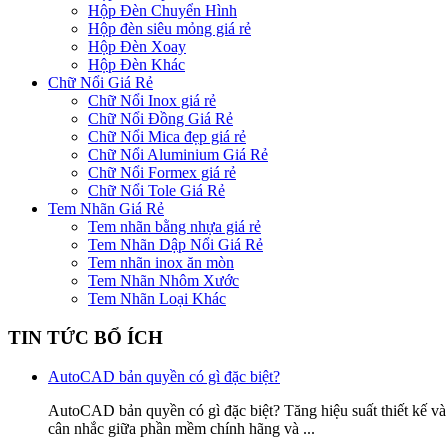
Hộp Đèn Chuyển Hình
Hộp đèn siêu mỏng giá rẻ
Hộp Đèn Xoay
Hộp Đèn Khác
Chữ Nổi Giá Rẻ
Chữ Nổi Inox giá rẻ
Chữ Nổi Đồng Giá Rẻ
Chữ Nổi Mica đẹp giá rẻ
Chữ Nổi Aluminium Giá Rẻ
Chữ Nổi Formex giá rẻ
Chữ Nổi Tole Giá Rẻ
Tem Nhãn Giá Rẻ
Tem nhãn bằng nhựa giá rẻ
Tem Nhãn Dập Nổi Giá Rẻ
Tem nhãn inox ăn mòn
Tem Nhãn Nhôm Xước
Tem Nhãn Loại Khác
TIN TỨC BỔ ÍCH
AutoCAD bản quyền có gì đặc biệt?
AutoCAD bản quyền có gì đặc biệt? Tăng hiệu suất thiết kế và
cân nhắc giữa phần mềm chính hãng và ...