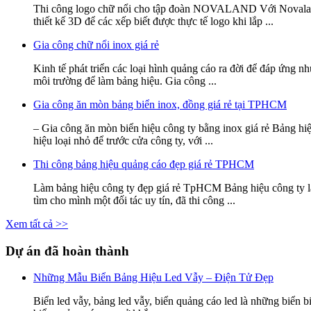
Thi công logo chữ nổi cho tập đoàn NOVALAND Với Novaland ti
thiết kế 3D để các xếp biết được thực tế logo khi lắp ...
Gia công chữ nổi inox giá rẻ
Kinh tế phát triển các loại hình quảng cáo ra đời để đáp ứng 
môi trường để làm bảng hiệu. Gia công ...
Gia công ăn mòn bảng biển inox, đồng giá rẻ tại TPHCM
– Gia công ăn mòn biển hiệu công ty bằng inox giá rẻ Bảng hiệ
hiệu loại nhỏ để trước cửa công ty, với ...
Thi công bảng hiệu quảng cáo đẹp giá rẻ TPHCM
Làm bảng hiệu công ty đẹp giá rẻ TpHCM Bảng hiệu công ty là 
tìm cho mình một đối tác uy tín, đã thi công ...
Xem tất cả >>
Dự án đã hoàn thành
Những Mẫu Biển Bảng Hiệu Led Vẫy – Điện Tử Đẹp
Biển led vẫy, bảng led vẫy, biển quảng cáo led là những biển b