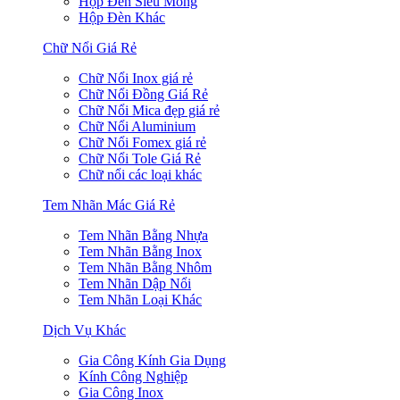
Hộp Đèn Siêu Mỏng
Hộp Đèn Khác
Chữ Nổi Giá Rẻ
Chữ Nổi Inox giá rẻ
Chữ Nổi Đồng Giá Rẻ
Chữ Nổi Mica đẹp giá rẻ
Chữ Nổi Aluminium
Chữ Nổi Fomex giá rẻ
Chữ Nổi Tole Giá Rẻ
Chữ nổi các loại khác
Tem Nhãn Mác Giá Rẻ
Tem Nhãn Bằng Nhựa
Tem Nhãn Bằng Inox
Tem Nhãn Bằng Nhôm
Tem Nhãn Dập Nổi
Tem Nhãn Loại Khác
Dịch Vụ Khác
Gia Công Kính Gia Dụng
Kính Công Nghiệp
Gia Công Inox