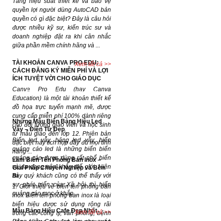
Tăng hiệu suất thiết kế và bảo vệ
quyền lợi người dùng AutoCAD bản
quyền có gì đặc biệt? Đây là câu hỏi
được nhiều kỹ sư, kiến trúc sư và
doanh nghiệp đặt ra khi cân nhắc
giữa phần mềm chính hãng và ...
TÀI KHOẢN CANVA PRO EDU:
Xem tất cả >>
CÁCH ĐĂNG KÝ MIỄN PHÍ VÀ LỢI
ÍCH TUYỆT VỜI CHO GIÁO DỤC
Canva Pro Edu (hay Canva
Dự án đã hoàn thành
Education) là một tài khoản thiết kế
đồ họa trực tuyến mạnh mẽ, được
cung cấp miễn phí 100% dành riêng
Những Mẫu Biển Bảng Hiệu Led
cho đối tượng giáo viên và học sinh
Vẫy – Điện Tử Đẹp
từ mẫu giáo đến lớp 12. Phiên bản
Biển led vẫy, bảng led vẫy, biển
đặc biệt này tích hợp đầy đủ mọi tính
quảng cáo led là những biển biển
năng ...
quảng cáo được dùng rất phổ biến
Làm Biển Tên Phòng Ban Inox –
và đa dạng trên khắp thế giới. Hiện
Giải Pháp Chuyên Nghiệp và Bền
Bỉ
nay quý khách cũng có thể thấy với
sự phát triển của Xã hội thì biển
1. Giới thiệu về biển tên phòng ban
quảng cáo mọc ở khắp ...
inox Biển tên phòng ban inox là loại
biển hiệu được sử dụng rộng rãi
Mẫu Bảng Hiệu Cafe Đẹp Nhất
Xem tất cả >>
trong các công ty, văn phòng, bệnh