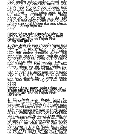
Quý khách hàng không được bảo
nổi đồng hay chữ nổi mica là loại
hành nếu không thuộc trường hợp
bảng hiệu cao cấp sử dụng tại các
phía dưới: – Các công trình bị hư
toà nhà, trụ sở công ty lớn. Bảng
hỏng do lỗi kỹ thuật. – Các sản
hiệu đá hoa cương gắn chữ nổi inox
phẩm sản xuất không đạt tiêu chuẩn
đồng Bảng hiệu đá ...
như ...
Chính Sách Vận Chuyển Công Ty
Chữ Nổi Mica – Inox xước – Inox
Quảng Cáo Thanh Thịnh Phát
vàng 304 giá rẻ
1. Quy định về vận chuyển hàng hóa
Chữ nổi mica, chữ nổi inox xước,
của Thanh Thịnh Phát – Mọi công
chữ nổi fomex (formex) được ứng
trình của Thanh Thịnh Phát thi công
dụng rất rộng rãi trong quảng cáo ở
đều đã có phí vận chuyển các vật
các bảng hiệu, văn phòng, toà nhà
dụng, dụng cụ thi công, phần phí
….. Sau đây là một số mẫu chữ nổi
vận chuyển sẽ được tính trong bảng
đẹp mà Thanh Thịnh Phát đã sản
giá, quý khách lưu ý xem ở trong
xuất Mời bạn xem ngay: Làm biển
bảng ...
bảng ...
Chính Sách Thanh Toán Công Ty
Tranh Mica Đèn Led Siêu Mỏng Giá
Quảng Cáo Thanh Thịnh Phát
Rẻ HCM
1. Các hình thức thanh toán Tại
Tranh Mica Led, Tranh Mica Đèn Led
website Thanh Thịnh Phát, việc mua
hay Tranh Mica Đèn Led siêu mỏng
sắm trực tuyến trở nên thật dễ dàng
là sản phẩm độc đáo bởi sự kết hợp
với các hình thức thanh toán tiện lợi
mica hoặc kiếng với hình ảnh được
và linh hoạt: – Thanh toán trực tuyến
in decal pp chất lượng cao hoặc
đến công ty Thanh Thịnh Phát: Qua
backlit film cùng hệ thống led chiếu
số TK 0251 0027 87150 (NH TMCP