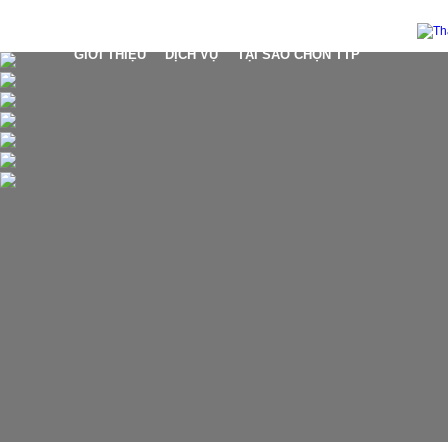
GIỚI THIỆU
DỊCH VỤ
TẠI SAO CHỌN TTP