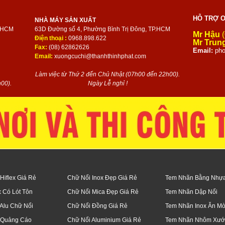
HỖ TRỢ O
NHÀ MÁY SẢN XUẤT
P.HCM
63D Đường số 4, Phường Bình Trị Đông, TP.HCM
Mr Hậu
(
Điện thoại :
0968.898.622
Mr Trun
Fax:
(08) 62862626
Email:
pho
Email:
xuongcuchi@thanhthinhphat.com
Làm việc từ Thứ 2 đến Chủ Nhật (07h00 đến 22h00).
00).
Ngày Lễ nghỉ !
Hiflex Giá Rẻ
Chữ Nổi Inox Đẹp Giá Rẻ
Tem Nhãn Bằng Nhự
x Có Lót Tôn
Chữ Nổi Mica Đẹp Giá Rẻ
Tem Nhãn Dập Nổi
Alu Chữ Nổi
Chữ Nổi Đồng Giá Rẻ
Tem Nhãn Inox Ăn M
 Quảng Cáo
Chữ Nổi Aluminium Giá Rẻ
Tem Nhãn Nhôm Xướ