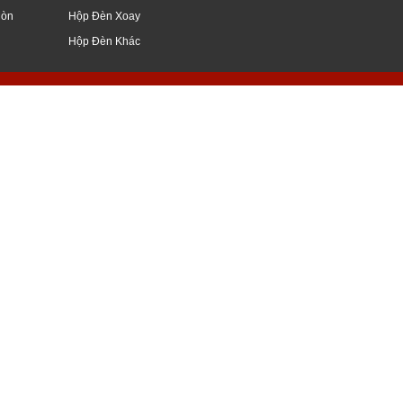
Mòn
Hộp Đèn Xoay
Hộp Đèn Khác
giang, mỹ tho, vĩnh long, nghệ an, hà nội
ữ nổi, đẹp, hình ảnh, kiếng, hoa cương