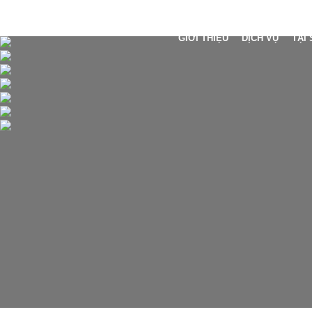
GIỚI THIỆU
DỊCH VỤ
TẠI