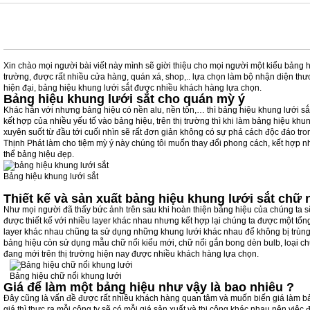
BẢNG HIỆU KHUNG LƯỚI SẮT CHỮ MICA NỔI SÁNG ĐÈN – TTP
Xin chào mọi người bài viết này mình sẽ giời thiệu cho mọi người một kiểu bảng 
trường, được rất nhiều cửa hàng, quán xá, shop,.. lựa chọn làm bộ nhận diện thư
hiện đại, bảng hiệu khung lưới sắt được nhiều khách hàng lựa chọn.
Bảng hiệu khung lưới sắt cho quán mỳ ý
Khác hẳn với nhưng bảng hiệu có nền alu, nền tôn,… thì bảng hiệu khung lưới s
kết hợp của nhiều yếu tố vào bảng hiệu, trên thị trường thì khi làm bảng hiệu khun
xuyên suốt từ đầu tới cuối nhìn sẽ rất đơn giản không có sự phá cách độc đáo tr
Thịnh Phát làm cho tiệm mỳ ý này chúng tôi muốn thay đổi phong cách, kết hợp n
thể bảng hiệu đẹp.
Bảng hiệu khung lưới sắt
Thiết kế và sản xuất bảng hiệu khung lưới sắt chữ 
Như mọi người đã thấy bức ảnh trên sau khi hoàn thiện bảng hiệu của chúng ta s
được thiết kế với nhiều layer khác nhau nhưng kết hợp lại chúng ta được một tổn
layer khác nhau chũng ta sử dụng những khung lưới khác nhau để không bị trùng
bảng hiệu còn sử dụng mẫu chữ nổi kiểu mới, chữ nổi gắn bong dèn bulb, loại c
đang mới trên thị trường hiện nay được nhiều khách hàng lựa chọn.
Bảng hiệu chữ nổi khung lưới
Giá để làm một bảng hiệu như vậy là bao nhiêu ?
Đây cũng là vấn đề được rất nhiều khách hàng quan tâm và muốn biến giá làm bả
giá thì thực ra mỗi công ty sẽ có mỗi giá sản xuất và thi công khác nhau nên việc 