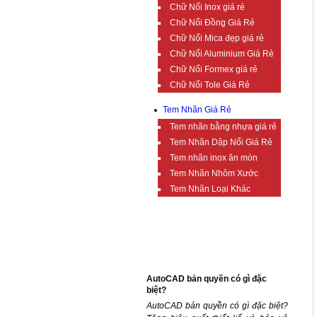
Chữ Nổi Inox giá rẻ
Chữ Nổi Đồng Giá Rẻ
Chữ Nổi Mica đẹp giá rẻ
Chữ Nổi Aluminium Giá Rẻ
Chữ Nổi Formex giá rẻ
Chữ Nổi Tole Giá Rẻ
Tem Nhãn Giá Rẻ
Tem nhãn bằng nhựa giá rẻ
Tem Nhãn Dập Nổi Giá Rẻ
Tem nhãn inox ăn mòn
Tem Nhãn Nhôm Xước
Tem Nhãn Loại Khác
TIN TỨC BỔ ÍCH
AutoCAD bản quyền có gì đặc
biệt?
AutoCAD bản quyền có gì đặc biệt?