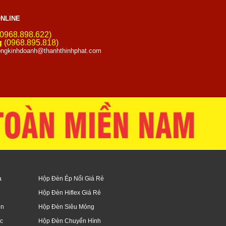
NLINE
0968.898.622)
g
(0968.895.818)
ngkinhdoanh@thanhthinhphat.com
a
Hộp Đèn Ép Nổi Giá Rẻ
Hộp Đèn Hiflex Giá Rẻ
òn
Hộp Đèn Siêu Mỏng
c
Hộp Đèn Chuyển Hình