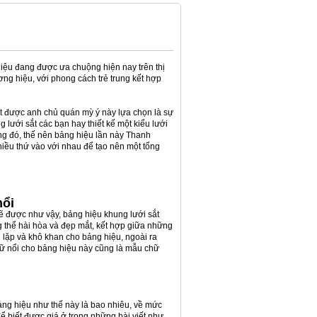
hiệu đang được ưa chuộng hiện nay trên thị
ơng hiệu, với phong cách trẻ trung kết hợp
ắt được anh chủ quán mỳ ý này lựa chọn là sự
g lưới sắt các bạn hay thiết kế một kiểu lưới
ong đó, thế nên bảng hiệu lần này Thanh
hiều thứ vào với nhau để tạo nên một tổng
nổi
ẽ được như vậy, bảng hiệu khung lưới sắt
g thể hài hòa và đẹp mắt, kết hợp giữa những
 lặp và khô khan cho bảng hiệu, ngoài ra
hữ nổi cho bảng hiệu này cũng là mẫu chữ
ng hiệu như thế này là bao nhiêu, về mức
để biết được giá ở trong những bài viết như