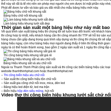
thế này sẽ rất là tế nhị nên xin phép mọi người cho em được bí mật phần này nhé
Phát để được tư vấn và báo giá ưu đãi nhất cho mẫu bảng hiệu mới này.
Bảng hiệu chữ nổi khung sắt
Làm bảng hiệu khung lưới sắt đẹp
Thời gian sản xuất một bảng hiệu như này mất bao 
Về quá trình sản xuất bảng hiệu thì chúng tôi sẽ luôn trao đổi trước với khách hà
thi công hợp lý nhất, nếu khách hàng cần thi công nhanh thì TTP sẽ hỗ trợ sản xu
hàng chưa cần gấp đang trong quá trình xây dựng và thi công thì chúng tôi sẽ sắp 
bảng hiệu ngay, còn như bảng hiệu mọi người đang thấy ở trên thì tổng thời gian 
ngày là có thể hoản thành xong, bao gồm 2 ngày sản xuất và 1 ngày thi công lắp đặ
Thi công bảng hiệu khung sắt giá rẻ
Bảng Hiệu khung sắt và alu chữ nổi
Ngoài ra Thanh Thịnh Phát cũng sản xuất và thi công các biển bảng hiệu các loại
website thanhthinhphat.com hoặc thanhthinhphat.net
–
Thi công biển hiệu alu chữ nổi
– Sản xuất thi công biển hiệu tôn chữ nổi
– Sản xuất gia công chữ nổi inox, mica, đèn led
– Bảng hiệu led điện tử, led ma trận
– Biển hiệu
hộp đèn siêu mỏng
, hút nổi
Video thợ thi công biển hiệu khung lưới sắt chứ nổ