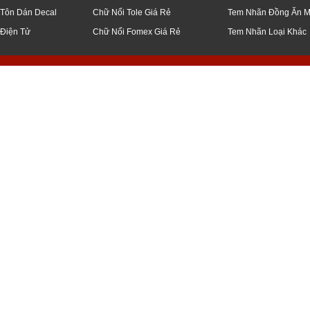
 Tôn Dán Decal
Chữ Nổi Tole Giá Rẻ
Tem Nhãn Đồng Ăn 
 Điện Tử
Chữ Nổi Fomex Giá Rẻ
Tem Nhãn Loại Khác
q5, bình thạnh, thủ đức, q7, bình chánh, củ chi, q12, đà nẵng, bạc liêu, tiền 
 công, ốp, bảng, biển, hiệu, led, điện tử, ma trận, giá, rẻ, gia công, inox, ch