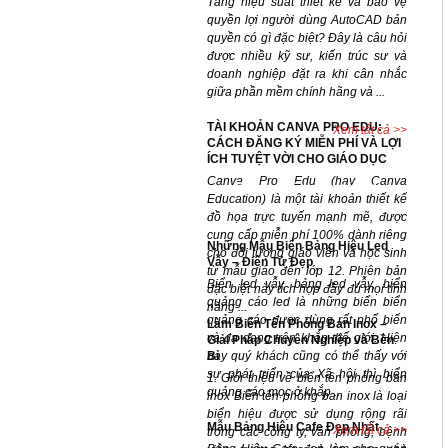
Tăng hiệu suất thiết kế và bảo vệ
quyền lợi người dùng AutoCAD bản
quyền có gì đặc biệt? Đây là câu hỏi
được nhiều kỹ sư, kiến trúc sư và
doanh nghiệp đặt ra khi cân nhắc
giữa phần mềm chính hãng và ...
TÀI KHOẢN CANVA PRO EDU:
Xem tất cả >>
CÁCH ĐĂNG KÝ MIỄN PHÍ VÀ LỢI
ÍCH TUYỆT VỜI CHO GIÁO DỤC
Canva Pro Edu (hay Canva
Dự án đã hoàn thành
Education) là một tài khoản thiết kế
đồ họa trực tuyến mạnh mẽ, được
cung cấp miễn phí 100% dành riêng
Những Mẫu Biển Bảng Hiệu Led
cho đối tượng giáo viên và học sinh
Vẫy – Điện Tử Đẹp
từ mẫu giáo đến lớp 12. Phiên bản
Biển led vẫy, bảng led vẫy, biển
đặc biệt này tích hợp đầy đủ mọi tính
quảng cáo led là những biển biển
năng ...
quảng cáo được dùng rất phổ biến
Làm Biển Tên Phòng Ban Inox –
và đa dạng trên khắp thế giới. Hiện
Giải Pháp Chuyên Nghiệp và Bền
Bỉ
nay quý khách cũng có thể thấy với
sự phát triển của Xã hội thì biển
1. Giới thiệu về biển tên phòng ban
quảng cáo mọc ở khắp ...
inox Biển tên phòng ban inox là loại
biển hiệu được sử dụng rộng rãi
Mẫu Bảng Hiệu Cafe Đẹp Nhất
Xem tất cả >>
trong các công ty, văn phòng, bệnh