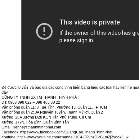
Để được tư vấn và báo giá các công trình biển bảng hiệu các loại hãy liên hệ ng
đây
CÔNG TY TNHH SX TM THANH THỊNH PHÁT
ĐT: 0968 898 622 – 098 465 88 22
Văn phòng quận 11: 8 Tuệ Tĩnh, Phường 13, Quận 11, TPHCM
Văn phòng quận 2: 3A Nguyễn Tuyển, Thạnh Mỹ lợi, Quận 2
Xưởng: 28A đường D28 KCN Tân Phú Trung, Củ Chi
Xưởng: 179/1 Hòa Bình, Quận Bình Tân
Gmail: lienhe@thanhthinhphat.com
Facebook: https://www.facebook.com/QuangCao.ThanhThinhPhat
Youtube: https://www.youtube.com/channel/UC4-CPJnzDVGLmZjZyook3_w