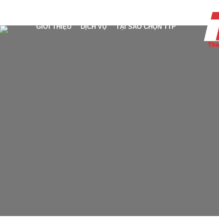
GIỚI THIỆU
DỊCH VỤ
TẠI SAO CHỌN TTP