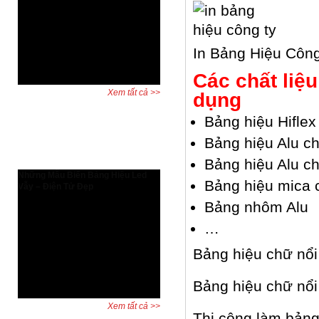
Tăng hiệu suất thiết kế và bảo vệ
quyền lợi người dùng AutoCAD bản
quyền có gì đặc biệt? Đây là câu hỏi
được nhiều kỹ sư, kiến trúc sư và
In Bảng Hiệu Công
doanh nghiệp đặt ra khi cân nhắc
giữa phần mềm chính hãng và ...
Các chất liệ
Xem tất cả >>
dụng
Bảng hiệu Hiflex
Dự án đã hoàn thành
Bảng hiệu Alu c
Bảng hiệu Alu ch
Những Mẫu Biển Bảng Hiệu Led
Bảng hiệu mica 
Vẫy – Điện Tử Đẹp
Biển led vẫy, bảng led vẫy, biển
Bảng nhôm Alu
quảng cáo led là những biển biển
…
quảng cáo được dùng rất phổ biến
và đa dạng trên khắp thế giới. Hiện
Bảng hiệu chữ nổi 
nay quý khách cũng có thể thấy với
sự phát triển của Xã hội thì biển
quảng cáo mọc ở khắp ...
Bảng hiệu chữ nổi
Xem tất cả >>
Thi công làm bảng