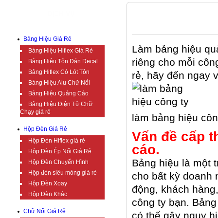
DỊCH VỤ
LÀM BẢNG HIỆU QUẢNG CÁO
Bảng Hiệu Giá Rẻ
Làm bảng hiệu
quả
Bảng Hiệu Hiflex Giá Rẻ
riêng cho mỗi công
Bảng Hiệu Tôn Dán Decal
Bảng Hiflex Có Lót Tôn
rẻ, hãy đến ngay 
Bảng Hiệu Alu Chữ Nổi
Bảng Hiệu Quảng Cáo
Bảng Hiệu Điện Tử Chữ
Chạy giá rẻ
làm bảng hiệu côn
Hộp Đèn Giá Rẻ
Vấn đề cấp t
Hộp Đèn Hiflex giá rẻ
cáo.
Hộp Đèn Ép Nổi Giá Rẻ
Bảng hiệu là một t
Hộp Đèn Chuyển Hình
Hộp đèn siêu mỏng giá rẻ
cho bất kỳ doanh 
Hộp Đèn Xoay
động, khách hàng
Hộp Đèn Khác
công ty bạn. Bảng
Chữ Nổi Giá Rẻ
có thể gây nguy h