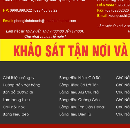
100/5 Liên Khu 1-6, Phường Bình Trị Đông, TP.HCM
63D Đường số 4, Ph
Điện thoại :
0968.89
HP:
0968.898.622 | 098 465 88 22
Fax:
(08) 62862626
Email:
xuongcuchi@t
Email:
phongkinhdoanh@thanhthinhphat.com
Làm việc từ Thứ 2 đ
Làm việc từ Thứ 2 đến Thứ 7 (08h00 đến 17h00).
N
Chủ nhật và ngày lễ nghỉ !