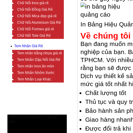
Chữ Nổi Inox giá rẻ
Chữ Nổi Đồng Giá Rẻ
Chữ Nổi Mica đẹp giá rẻ
Chữ Nổi Aluminium Giá Rẻ
In Bảng Hiệu Quả
Chữ Nổi Formex giá rẻ
Về chúng tôi
Chữ Nổi Tole Giá Rẻ
Bạn đang muốn một
Tem Nhãn Giá Rẻ
nghiệp của bạn. B
Tem nhãn bằng nhựa giá rẻ
TPHCM. Với nhiều 
Tem Nhãn Dập Nổi Giá Rẻ
Tem nhãn inox ăn mòn
rằng bạn sẽ được 
Tem Nhãn Nhôm Xước
Dịch vụ thiết kế s
Tem Nhãn Loại Khác
mức giá tốt nhất h
Chất lượng tốt
TIN TỨC BỔ ÍCH
Thủ tục và quy t
Bảo hành sản ph
AutoCAD bản quyền có gì đặc
Giao hàng nhanh
biệt?
Được đổi trả khi
AutoCAD bản quyền có gì đặc biệt?