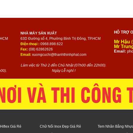
HỖ TRỢ O
NHÀ MÁY SẢN XUẤT
P.HCM
63D Đường số 4, Phường Bình Trị Đông, TP.HCM
Mr Hậu
(
Điện thoại :
0968.898.622
Mr Trun
Fax:
(08) 62862626
Email:
pho
Email:
xuongcuchi@thanhthinhphat.com
Làm việc từ Thứ 2 đến Chủ Nhật (07h00 đến 22h00).
00).
Ngày Lễ nghỉ !
Hiflex Giá Rẻ
Chữ Nổi Inox Đẹp Giá Rẻ
Tem Nhãn Bằng Nhự