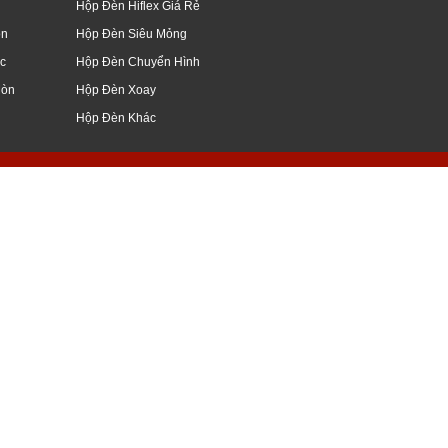
Hộp Đèn Hiflex Giá Rẻ
òn
Hộp Đèn Siêu Mỏng
c
Hộp Đèn Chuyển Hình
Mòn
Hộp Đèn Xoay
Hộp Đèn Khác
giang, mỹ tho, vĩnh long, nghệ an, hà nội
ữ nổi, đẹp, hình ảnh, kiếng, hoa cương