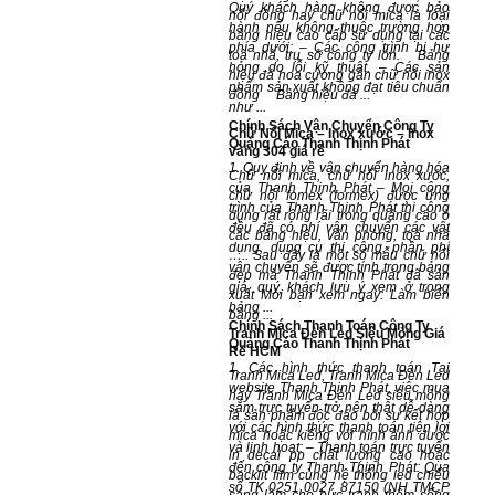
Quý khách hàng không được bảo
nổi đồng hay chữ nổi mica là loại
hành nếu không thuộc trường hợp
bảng hiệu cao cấp sử dụng tại các
phía dưới: – Các công trình bị hư
toà nhà, trụ sở công ty lớn. Bảng
hỏng do lỗi kỹ thuật. – Các sản
hiệu đá hoa cương gắn chữ nổi inox
phẩm sản xuất không đạt tiêu chuẩn
đồng Bảng hiệu đá ...
như ...
Chính Sách Vận Chuyển Công Ty
Chữ Nổi Mica – Inox xước – Inox
Quảng Cáo Thanh Thịnh Phát
vàng 304 giá rẻ
1. Quy định về vận chuyển hàng hóa
Chữ nổi mica, chữ nổi inox xước,
của Thanh Thịnh Phát – Mọi công
chữ nổi fomex (formex) được ứng
trình của Thanh Thịnh Phát thi công
dụng rất rộng rãi trong quảng cáo ở
đều đã có phí vận chuyển các vật
các bảng hiệu, văn phòng, toà nhà
dụng, dụng cụ thi công, phần phí
….. Sau đây là một số mẫu chữ nổi
vận chuyển sẽ được tính trong bảng
đẹp mà Thanh Thịnh Phát đã sản
giá, quý khách lưu ý xem ở trong
xuất Mời bạn xem ngay: Làm biển
bảng ...
bảng ...
Chính Sách Thanh Toán Công Ty
Tranh Mica Đèn Led Siêu Mỏng Giá
Quảng Cáo Thanh Thịnh Phát
Rẻ HCM
1. Các hình thức thanh toán Tại
Tranh Mica Led, Tranh Mica Đèn Led
website Thanh Thịnh Phát, việc mua
hay Tranh Mica Đèn Led siêu mỏng
sắm trực tuyến trở nên thật dễ dàng
là sản phẩm độc đáo bởi sự kết hợp
với các hình thức thanh toán tiện lợi
mica hoặc kiếng với hình ảnh được
và linh hoạt: – Thanh toán trực tuyến
in decal pp chất lượng cao hoặc
đến công ty Thanh Thịnh Phát: Qua
backlit film cùng hệ thống led chiếu
số TK 0251 0027 87150 (NH TMCP