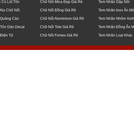
x Có Lót Tôn
Chữ Nổi Mica Đẹp Giá Rẻ
Tem Nhãn Dập Nổi
Alu Chữ Nổi
Chữ Nổi Đồng Giá Rẻ
Tem Nhãn Inox Ăn M
 Quảng Cáo
Chữ Nổi Aluminium Giá Rẻ
Tem Nhãn Nhôm Xướ
 Tôn Dán Decal
Chữ Nổi Tole Giá Rẻ
Tem Nhãn Đồng Ăn 
 Điện Tử
Chữ Nổi Fomex Giá Rẻ
Tem Nhãn Loại Khác
q5, bình thạnh, thủ đức, q7, bình chánh, củ chi, q12, đà nẵng, bạc liêu, tiền 
 công, ốp, bảng, biển, hiệu, led, điện tử, ma trận, giá, rẻ, gia công, inox, ch