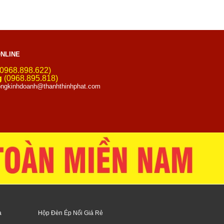
NLINE
0968.898.622)
g
(0968.895.818)
ngkinhdoanh@thanhthinhphat.com
a
Hộp Đèn Ép Nổi Giá Rẻ