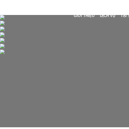
GIỚI THIỆU
DỊCH VỤ
TẠI