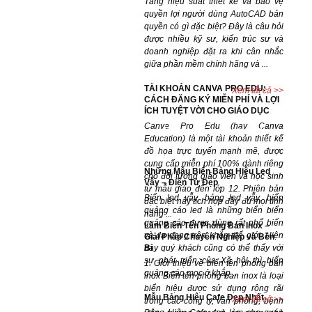
Tăng hiệu suất thiết kế và bảo vệ
quyền lợi người dùng AutoCAD bản
quyền có gì đặc biệt? Đây là câu hỏi
được nhiều kỹ sư, kiến trúc sư và
doanh nghiệp đặt ra khi cân nhắc
giữa phần mềm chính hãng và ...
TÀI KHOẢN CANVA PRO EDU:
Xem tất cả >>
CÁCH ĐĂNG KÝ MIỄN PHÍ VÀ LỢI
ÍCH TUYỆT VỜI CHO GIÁO DỤC
Canva Pro Edu (hay Canva
Dự án đã hoàn thành
Education) là một tài khoản thiết kế
đồ họa trực tuyến mạnh mẽ, được
cung cấp miễn phí 100% dành riêng
Những Mẫu Biển Bảng Hiệu Led
cho đối tượng giáo viên và học sinh
Vẫy – Điện Tử Đẹp
từ mẫu giáo đến lớp 12. Phiên bản
Biển led vẫy, bảng led vẫy, biển
đặc biệt này tích hợp đầy đủ mọi tính
quảng cáo led là những biển biển
năng ...
quảng cáo được dùng rất phổ biến
Làm Biển Tên Phòng Ban Inox –
và đa dạng trên khắp thế giới. Hiện
Giải Pháp Chuyên Nghiệp và Bền
Bỉ
nay quý khách cũng có thể thấy với
sự phát triển của Xã hội thì biển
1. Giới thiệu về biển tên phòng ban
quảng cáo mọc ở khắp ...
inox Biển tên phòng ban inox là loại
biển hiệu được sử dụng rộng rãi
Mẫu Bảng Hiệu Cafe Đẹp Nhất
Xem tất cả >>
trong các công ty, văn phòng, bệnh