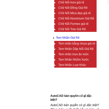
Chữ Nổi Inox giá rẻ
Chữ Nổi Đồng Giá Rẻ
Chữ Nổi Mica đẹp giá rẻ
Chữ Nổi Aluminium Giá Rẻ
Chữ Nổi Formex giá rẻ
Chữ Nổi Tole Giá Rẻ
Tem Nhãn Giá Rẻ
Tem nhãn bằng nhựa giá rẻ
Tem Nhãn Dập Nổi Giá Rẻ
Tem nhãn inox ăn mòn
Tem Nhãn Nhôm Xước
Tem Nhãn Loại Khác
TIN TỨC BỔ ÍCH
AutoCAD bản quyền có gì đặc
biệt?
AutoCAD bản quyền có gì đặc biệt?