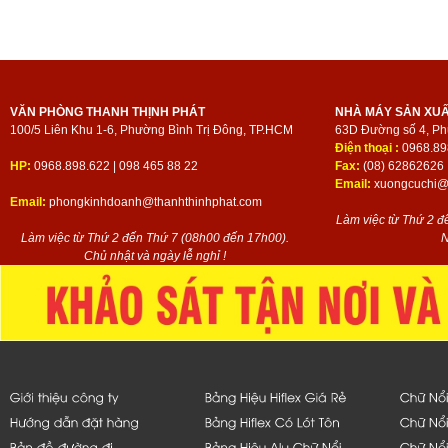
VĂN PHÒNG THANH THỊNH PHÁT
NHÀ MÁY SẢN XU
100/5 Liên Khu 1-6, Phường Bình Trị Đông, TP.HCM
63D Đường số 4, Ph
Điện thoại :
0968.89
HP:
0968.898.622 | 098 465 88 22
Fax:
(08) 62862626
Email:
xuongcuchi@t
Email:
phongkinhdoanh@thanhthinhphat.com
Làm việc từ Thứ 2 đ
Làm việc từ Thứ 2 đến Thứ 7 (08h00 đến 17h00).
N
Chủ nhật và ngày lễ nghỉ !