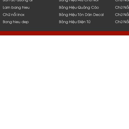
hcm, bình dương, bến tre, long 
q1,q2,q4,q5, bình thạnh, thủ đứ
nẵng, bạc liêu, tiền giang, mỹ t
vũng tàu, q10, q11, q6, q8, tph
nắp hít, thi công, ốp, bảng, biển
gia công, inox, chữ nổi, đẹp, 