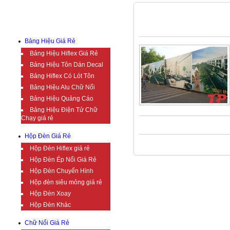
DỊCH VỤ
CHẮN
Bảng Hiệu Giá Rẻ
Bảng Hiệu Hiflex Giá Rẻ
Bảng Hiệu Tôn Dán Decal
Bảng Hiflex Có Lót Tôn
Bảng Hiệu Alu Chữ Nổi
Bảng Hiệu Quảng Cáo
Bảng Hiệu Điện Tử Chữ
Chạy giá rẻ
Hộp Đèn Giá Rẻ
Hộp Đèn Hiflex giá rẻ
Hộp Đèn Ép Nổi Giá Rẻ
Hộp Đèn Chuyển Hình
Hộp đèn siêu mỏng giá rẻ
Hộp Đèn Xoay
Hộp Đèn Khác
Chữ Nổi Giá Rẻ