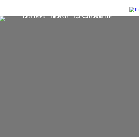
GIỚI THIỆU
DỊCH VỤ
TẠI SAO CHỌN TTP