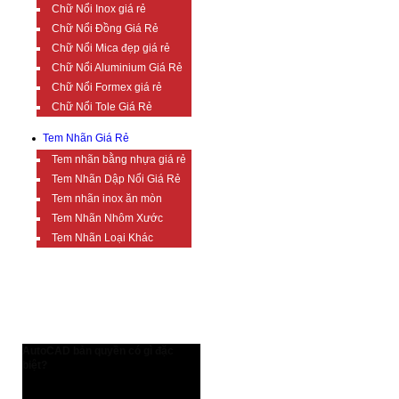
Chữ Nổi Inox giá rẻ
Chữ Nổi Đồng Giá Rẻ
Chữ Nổi Mica đẹp giá rẻ
Chữ Nổi Aluminium Giá Rẻ
Chữ Nổi Formex giá rẻ
Chữ Nổi Tole Giá Rẻ
Tem Nhãn Giá Rẻ
Tem nhãn bằng nhựa giá rẻ
Tem Nhãn Dập Nổi Giá Rẻ
Tem nhãn inox ăn mòn
Tem Nhãn Nhôm Xước
Tem Nhãn Loại Khác
TIN TỨC BỔ ÍCH
AutoCAD bản quyền có gì đặc
biệt?
AutoCAD bản quyền có gì đặc biệt?