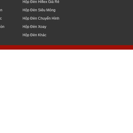
Hộp Đèn Hiflex Giá Rẻ
òn
Hộp Đèn Siêu Mỏng
c
Hộp Đèn Chuyển Hình
Mòn
Hộp Đèn Xoay
Hộp Đèn Khác
giang, mỹ tho, vĩnh long, nghệ an, hà nội
ữ nổi, đẹp, hình ảnh, kiếng, hoa cương