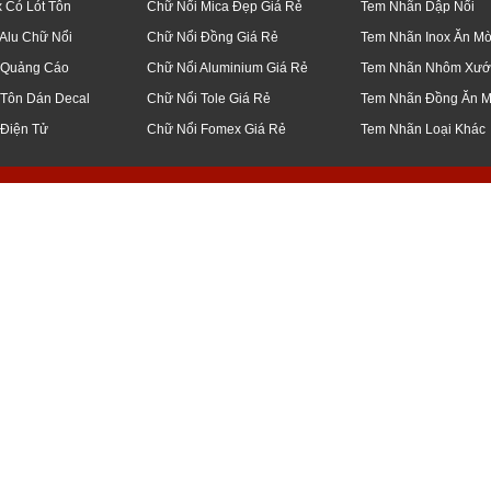
x Có Lót Tôn
Chữ Nổi Mica Đẹp Giá Rẻ
Tem Nhãn Dập Nổi
Alu Chữ Nổi
Chữ Nổi Đồng Giá Rẻ
Tem Nhãn Inox Ăn M
 Quảng Cáo
Chữ Nổi Aluminium Giá Rẻ
Tem Nhãn Nhôm Xướ
 Tôn Dán Decal
Chữ Nổi Tole Giá Rẻ
Tem Nhãn Đồng Ăn 
 Điện Tử
Chữ Nổi Fomex Giá Rẻ
Tem Nhãn Loại Khác
q5, bình thạnh, thủ đức, q7, bình chánh, củ chi, q12, đà nẵng, bạc liêu, tiền 
 công, ốp, bảng, biển, hiệu, led, điện tử, ma trận, giá, rẻ, gia công, inox, ch