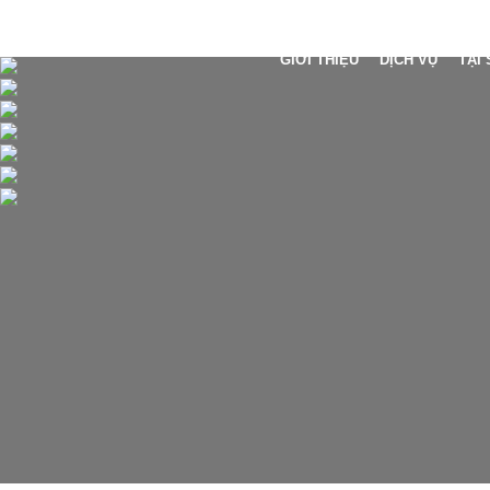
GIỚI THIỆU
DỊCH VỤ
TẠI