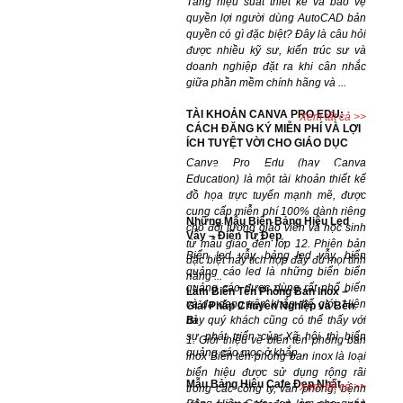
Tăng hiệu suất thiết kế và bảo vệ
quyền lợi người dùng AutoCAD bản
quyền có gì đặc biệt? Đây là câu hỏi
được nhiều kỹ sư, kiến trúc sư và
doanh nghiệp đặt ra khi cân nhắc
giữa phần mềm chính hãng và ...
TÀI KHOẢN CANVA PRO EDU:
Xem tất cả >>
CÁCH ĐĂNG KÝ MIỄN PHÍ VÀ LỢI
ÍCH TUYỆT VỜI CHO GIÁO DỤC
Canva Pro Edu (hay Canva
Dự án đã hoàn thành
Education) là một tài khoản thiết kế
đồ họa trực tuyến mạnh mẽ, được
cung cấp miễn phí 100% dành riêng
Những Mẫu Biển Bảng Hiệu Led
cho đối tượng giáo viên và học sinh
Vẫy – Điện Tử Đẹp
từ mẫu giáo đến lớp 12. Phiên bản
Biển led vẫy, bảng led vẫy, biển
đặc biệt này tích hợp đầy đủ mọi tính
quảng cáo led là những biển biển
năng ...
quảng cáo được dùng rất phổ biến
Làm Biển Tên Phòng Ban Inox –
và đa dạng trên khắp thế giới. Hiện
Giải Pháp Chuyên Nghiệp và Bền
Bỉ
nay quý khách cũng có thể thấy với
sự phát triển của Xã hội thì biển
1. Giới thiệu về biển tên phòng ban
quảng cáo mọc ở khắp ...
inox Biển tên phòng ban inox là loại
biển hiệu được sử dụng rộng rãi
Mẫu Bảng Hiệu Cafe Đẹp Nhất
Xem tất cả >>
trong các công ty, văn phòng, bệnh