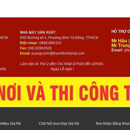
HỖ TRỢ O
NHÀ MÁY SẢN XUẤT
P.HCM
63D Đường số 4, Phường Bình Trị Đông, TP.HCM
Mr Hậu
(
Điện thoại :
0968.898.622
Mr Trun
Fax:
(08) 62862626
Email:
pho
Email:
xuongcuchi@thanhthinhphat.com
Làm việc từ Thứ 2 đến Chủ Nhật (07h00 đến 22h00).
00).
Ngày Lễ nghỉ !
Hiflex Giá Rẻ
Chữ Nổi Inox Đẹp Giá Rẻ
Tem Nhãn Bằng Nhự