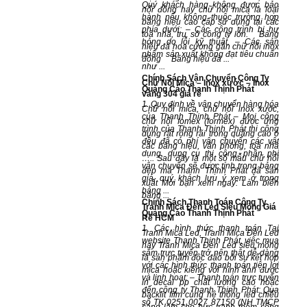
Quý khách hàng không được bảo
nổi đồng hay chữ nổi mica là loại
hành nếu không thuộc trường hợp
bảng hiệu cao cấp sử dụng tại các
phía dưới: – Các công trình bị hư
toà nhà, trụ sở công ty lớn. Bảng
hỏng do lỗi kỹ thuật. – Các sản
hiệu đá hoa cương gắn chữ nổi inox
phẩm sản xuất không đạt tiêu chuẩn
đồng Bảng hiệu đá ...
như ...
Chính Sách Vận Chuyển Công Ty
Chữ Nổi Mica – Inox xước – Inox
Quảng Cáo Thanh Thịnh Phát
vàng 304 giá rẻ
1. Quy định về vận chuyển hàng hóa
Chữ nổi mica, chữ nổi inox xước,
của Thanh Thịnh Phát – Mọi công
chữ nổi fomex (formex) được ứng
trình của Thanh Thịnh Phát thi công
dụng rất rộng rãi trong quảng cáo ở
đều đã có phí vận chuyển các vật
các bảng hiệu, văn phòng, toà nhà
dụng, dụng cụ thi công, phần phí
….. Sau đây là một số mẫu chữ nổi
vận chuyển sẽ được tính trong bảng
đẹp mà Thanh Thịnh Phát đã sản
giá, quý khách lưu ý xem ở trong
xuất Mời bạn xem ngay: Làm biển
bảng ...
bảng ...
Chính Sách Thanh Toán Công Ty
Tranh Mica Đèn Led Siêu Mỏng Giá
Quảng Cáo Thanh Thịnh Phát
Rẻ HCM
1. Các hình thức thanh toán Tại
Tranh Mica Led, Tranh Mica Đèn Led
website Thanh Thịnh Phát, việc mua
hay Tranh Mica Đèn Led siêu mỏng
sắm trực tuyến trở nên thật dễ dàng
là sản phẩm độc đáo bởi sự kết hợp
với các hình thức thanh toán tiện lợi
mica hoặc kiếng với hình ảnh được
và linh hoạt: – Thanh toán trực tuyến
in decal pp chất lượng cao hoặc
đến công ty Thanh Thịnh Phát: Qua
backlit film cùng hệ thống led chiếu
số TK 0251 0027 87150 (NH TMCP