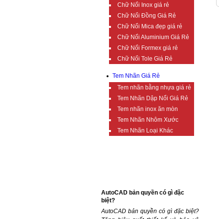
Chữ Nổi Inox giá rẻ
Chữ Nổi Đồng Giá Rẻ
Chữ Nổi Mica đẹp giá rẻ
Chữ Nổi Aluminium Giá Rẻ
Chữ Nổi Formex giá rẻ
Chữ Nổi Tole Giá Rẻ
Tem Nhãn Giá Rẻ
Tem nhãn bằng nhựa giá rẻ
Tem Nhãn Dập Nổi Giá Rẻ
Tem nhãn inox ăn mòn
Tem Nhãn Nhôm Xước
Tem Nhãn Loại Khác
TIN TỨC BỔ ÍCH
AutoCAD bản quyền có gì đặc
biệt?
AutoCAD bản quyền có gì đặc biệt?