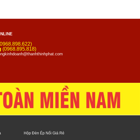
NLINE
0968.898.622)
g
(0968.895.818)
ngkinhdoanh@thanhthinhphat.com
a
Hộp Đèn Ép Nổi Giá Rẻ