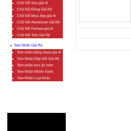
Chữ Nổi Inox giá rẻ
Chữ Nổi Đồng Giá Rẻ
Chữ Nổi Mica đẹp giá rẻ
Chữ Nổi Aluminium Giá Rẻ
Chữ Nổi Formex giá rẻ
Chữ Nổi Tole Giá Rẻ
Tem Nhãn Giá Rẻ
Tem nhãn bằng nhựa giá rẻ
Tem Nhãn Dập Nổi Giá Rẻ
Tem nhãn inox ăn mòn
Tem Nhãn Nhôm Xước
Tem Nhãn Loại Khác
TIN TỨC BỔ ÍCH
AutoCAD bản quyền có gì đặc
biệt?
AutoCAD bản quyền có gì đặc biệt?