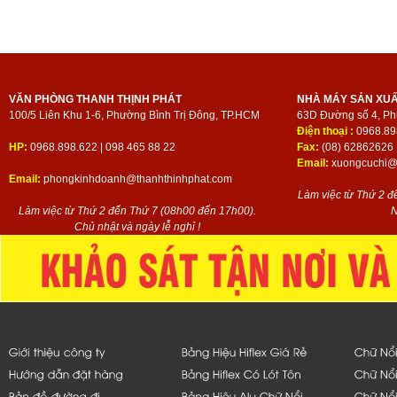
VĂN PHÒNG THANH THỊNH PHÁT
NHÀ MÁY SẢN XU
100/5 Liên Khu 1-6, Phường Bình Trị Đông, TP.HCM
63D Đường số 4, Ph
Điện thoại :
0968.89
HP:
0968.898.622 | 098 465 88 22
Fax:
(08) 62862626
Email:
xuongcuchi@t
Email:
phongkinhdoanh@thanhthinhphat.com
Làm việc từ Thứ 2 đ
Làm việc từ Thứ 2 đến Thứ 7 (08h00 đến 17h00).
N
Chủ nhật và ngày lễ nghỉ !