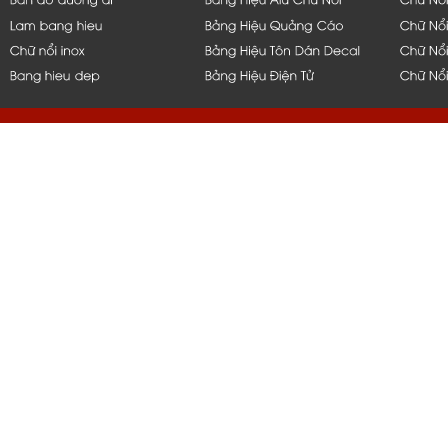
hcm, bình dương, bến tre, long 
q1,q2,q4,q5, bình thạnh, thủ đứ
nẵng, bạc liêu, tiền giang, mỹ t
vũng tàu, q10, q11, q6, q8, tph
nắp hít, thi công, ốp, bảng, biển
gia công, inox, chữ nổi, đẹp, 