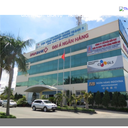
GIỚI THIỆU
DỊCH VỤ
TẠI SAO CHỌN TTP