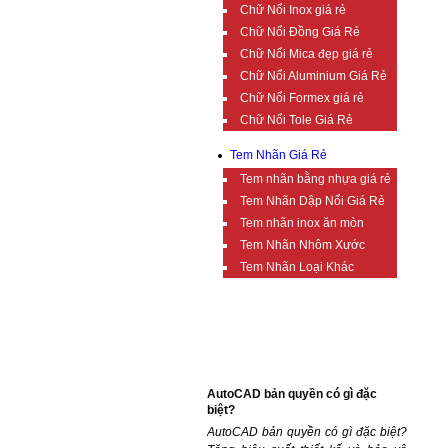
Chữ Nổi Inox giá rẻ
Chữ Nổi Đồng Giá Rẻ
Chữ Nổi Mica đẹp giá rẻ
Chữ Nổi Aluminium Giá Rẻ
Chữ Nổi Formex giá rẻ
Chữ Nổi Tole Giá Rẻ
Tem Nhãn Giá Rẻ
Tem nhãn bằng nhựa giá rẻ
Tem Nhãn Dập Nổi Giá Rẻ
Tem nhãn inox ăn mòn
Tem Nhãn Nhôm Xước
Tem Nhãn Loại Khác
TIN TỨC BỔ ÍCH
AutoCAD bản quyền có gì đặc
biệt?
AutoCAD bản quyền có gì đặc biệt?