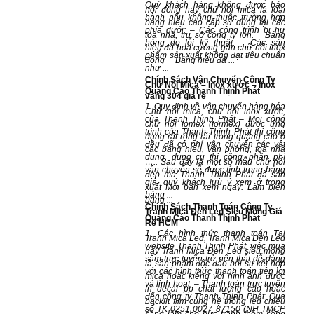
Quý khách hàng không được bảo
nổi đồng hay chữ nổi mica là loại
hành nếu không thuộc trường hợp
bảng hiệu cao cấp sử dụng tại các
phía dưới: – Các công trình bị hư
toà nhà, trụ sở công ty lớn. Bảng
hỏng do lỗi kỹ thuật. – Các sản
hiệu đá hoa cương gắn chữ nổi inox
phẩm sản xuất không đạt tiêu chuẩn
đồng Bảng hiệu đá ...
như ...
Chính Sách Vận Chuyển Công Ty
Chữ Nổi Mica – Inox xước – Inox
Quảng Cáo Thanh Thịnh Phát
vàng 304 giá rẻ
1. Quy định về vận chuyển hàng hóa
Chữ nổi mica, chữ nổi inox xước,
của Thanh Thịnh Phát – Mọi công
chữ nổi fomex (formex) được ứng
trình của Thanh Thịnh Phát thi công
dụng rất rộng rãi trong quảng cáo ở
đều đã có phí vận chuyển các vật
các bảng hiệu, văn phòng, toà nhà
dụng, dụng cụ thi công, phần phí
….. Sau đây là một số mẫu chữ nổi
vận chuyển sẽ được tính trong bảng
đẹp mà Thanh Thịnh Phát đã sản
giá, quý khách lưu ý xem ở trong
xuất Mời bạn xem ngay: Làm biển
bảng ...
bảng ...
Chính Sách Thanh Toán Công Ty
Tranh Mica Đèn Led Siêu Mỏng Giá
Quảng Cáo Thanh Thịnh Phát
Rẻ HCM
1. Các hình thức thanh toán Tại
Tranh Mica Led, Tranh Mica Đèn Led
website Thanh Thịnh Phát, việc mua
hay Tranh Mica Đèn Led siêu mỏng
sắm trực tuyến trở nên thật dễ dàng
là sản phẩm độc đáo bởi sự kết hợp
với các hình thức thanh toán tiện lợi
mica hoặc kiếng với hình ảnh được
và linh hoạt: – Thanh toán trực tuyến
in decal pp chất lượng cao hoặc
đến công ty Thanh Thịnh Phát: Qua
backlit film cùng hệ thống led chiếu
số TK 0251 0027 87150 (NH TMCP