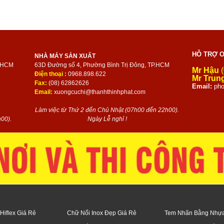
HỖ TRỢ O
NHÀ MÁY SẢN XUẤT
P.HCM
63D Đường số 4, Phường Bình Trị Đông, TP.HCM
Mr Hậu
(
Điện thoại :
0968.898.622
Mr Trun
Fax:
(08) 62862626
Email:
pho
Email:
xuongcuchi@thanhthinhphat.com
Làm việc từ Thứ 2 đến Chủ Nhật (07h00 đến 22h00).
00).
Ngày Lễ nghỉ !
Hiflex Giá Rẻ
Chữ Nổi Inox Đẹp Giá Rẻ
Tem Nhãn Bằng Nhự