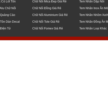
x Có Lót Tôn
Chữ Nổi Mica Đẹp Giá Rẻ
Tem Nhãn Dập Nổi
Alu Chữ Nổi
Chữ Nổi Đồng Giá Rẻ
Tem Nhãn Inox Ăn M
 Quảng Cáo
Chữ Nổi Aluminium Giá Rẻ
Tem Nhãn Nhôm Xướ
 Tôn Dán Decal
Chữ Nổi Tole Giá Rẻ
Tem Nhãn Đồng Ăn 
 Điện Tử
Chữ Nổi Fomex Giá Rẻ
Tem Nhãn Loại Khác
q5, bình thạnh, thủ đức, q7, bình chánh, củ chi, q12, đà nẵng, bạc liêu, tiền 
 công, ốp, bảng, biển, hiệu, led, điện tử, ma trận, giá, rẻ, gia công, inox, ch