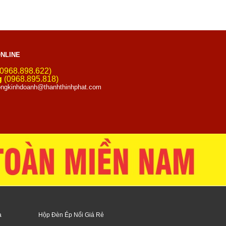
NLINE
0968.898.622)
g
(0968.895.818)
ngkinhdoanh@thanhthinhphat.com
a
Hộp Đèn Ép Nổi Giá Rẻ