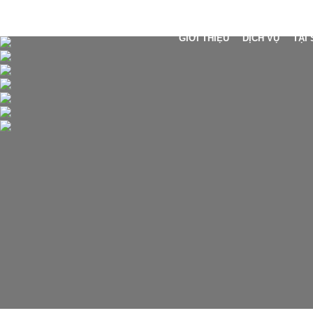
GIỚI THIỆU
DỊCH VỤ
TẠI