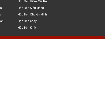
Hộp Đèn Hiflex Giá Rẻ
òn
Hộp Đèn Siêu Mỏng
c
Hộp Đèn Chuyển Hình
Mòn
Hộp Đèn Xoay
Hộp Đèn Khác
giang, mỹ tho, vĩnh long, nghệ an, hà nội
ữ nổi, đẹp, hình ảnh, kiếng, hoa cương