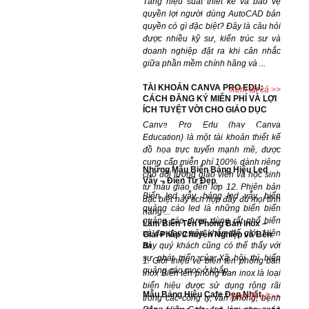
Tăng hiệu suất thiết kế và bảo vệ
quyền lợi người dùng AutoCAD bản
quyền có gì đặc biệt? Đây là câu hỏi
được nhiều kỹ sư, kiến trúc sư và
doanh nghiệp đặt ra khi cân nhắc
giữa phần mềm chính hãng và ...
TÀI KHOẢN CANVA PRO EDU:
Xem tất cả >>
CÁCH ĐĂNG KÝ MIỄN PHÍ VÀ LỢI
ÍCH TUYỆT VỜI CHO GIÁO DỤC
Canva Pro Edu (hay Canva
Dự án đã hoàn thành
Education) là một tài khoản thiết kế
đồ họa trực tuyến mạnh mẽ, được
cung cấp miễn phí 100% dành riêng
Những Mẫu Biển Bảng Hiệu Led
cho đối tượng giáo viên và học sinh
Vẫy – Điện Tử Đẹp
từ mẫu giáo đến lớp 12. Phiên bản
Biển led vẫy, bảng led vẫy, biển
đặc biệt này tích hợp đầy đủ mọi tính
quảng cáo led là những biển biển
năng ...
quảng cáo được dùng rất phổ biến
Làm Biển Tên Phòng Ban Inox –
và đa dạng trên khắp thế giới. Hiện
Giải Pháp Chuyên Nghiệp và Bền
Bỉ
nay quý khách cũng có thể thấy với
sự phát triển của Xã hội thì biển
1. Giới thiệu về biển tên phòng ban
quảng cáo mọc ở khắp ...
inox Biển tên phòng ban inox là loại
biển hiệu được sử dụng rộng rãi
Mẫu Bảng Hiệu Cafe Đẹp Nhất
Xem tất cả >>
trong các công ty, văn phòng, bệnh