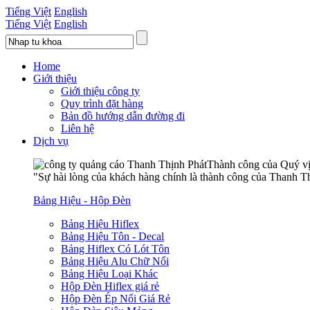
Tiếng Việt
English
Tiếng Việt
English
Home
Giới thiệu
Giới thiệu công ty
Quy trình đặt hàng
Bản đồ hướng dẫn đường đi
Liên hệ
Dịch vụ
Thành công của Quý vị 
"Sự hài lòng của khách hàng chính là thành công của Thanh Th
Bảng Hiệu - Hộp Đèn
Bảng Hiệu Hiflex
Bảng Hiệu Tôn - Decal
Bảng Hiflex Có Lót Tôn
Bảng Hiệu Alu Chữ Nổi
Bảng Hiệu Loại Khác
Hộp Đèn Hiflex giá rẻ
Hộp Đèn Ép Nổi Giá Rẻ