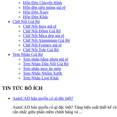
Hộp Đèn Chuyển Hình
Hộp đèn siêu mỏng giá rẻ
Hộp Đèn Xoay
Hộp Đèn Khác
Chữ Nổi Giá Rẻ
Chữ Nổi Inox giá rẻ
Chữ Nổi Đồng Giá Rẻ
Chữ Nổi Mica đẹp giá rẻ
Chữ Nổi Aluminium Giá Rẻ
Chữ Nổi Formex giá rẻ
Chữ Nổi Tole Giá Rẻ
Tem Nhãn Giá Rẻ
Tem nhãn bằng nhựa giá rẻ
Tem Nhãn Dập Nổi Giá Rẻ
Tem nhãn inox ăn mòn
Tem Nhãn Nhôm Xước
Tem Nhãn Loại Khác
TIN TỨC BỔ ÍCH
AutoCAD bản quyền có gì đặc biệt?
AutoCAD bản quyền có gì đặc biệt? Tăng hiệu suất thiết kế và
cân nhắc giữa phần mềm chính hãng và ...