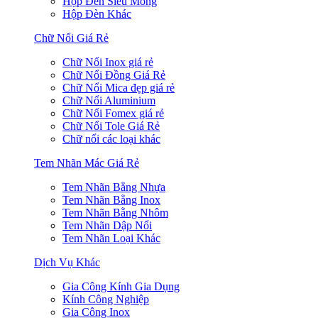
Hộp Đèn Siêu Mỏng
Hộp Đèn Khác
Chữ Nổi Giá Rẻ
Chữ Nổi Inox giá rẻ
Chữ Nổi Đồng Giá Rẻ
Chữ Nổi Mica đẹp giá rẻ
Chữ Nổi Aluminium
Chữ Nổi Fomex giá rẻ
Chữ Nổi Tole Giá Rẻ
Chữ nổi các loại khác
Tem Nhãn Mác Giá Rẻ
Tem Nhãn Bằng Nhựa
Tem Nhãn Bằng Inox
Tem Nhãn Bằng Nhôm
Tem Nhãn Dập Nổi
Tem Nhãn Loại Khác
Dịch Vụ Khác
Gia Công Kính Gia Dụng
Kính Công Nghiệp
Gia Công Inox