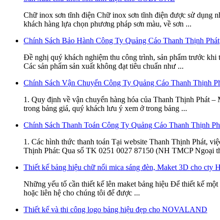
Chữ inox sơn tĩnh điện Chữ inox sơn tĩnh điện được sử dụng n
khách hàng lựa chọn phương pháp sơn màu, về sơn ...
Chính Sách Bảo Hành Công Ty Quảng Cáo Thanh Thịnh Phát
Đề nghị quý khách nghiệm thu công trình, sản phẩm trước khi 
Các sản phẩm sản xuất không đạt tiêu chuẩn như ...
Chính Sách Vận Chuyển Công Ty Quảng Cáo Thanh Thịnh P
1. Quy định về vận chuyển hàng hóa của Thanh Thịnh Phát – Mọ
trong bảng giá, quý khách lưu ý xem ở trong bảng ...
Chính Sách Thanh Toán Công Ty Quảng Cáo Thanh Thịnh Ph
1. Các hình thức thanh toán Tại website Thanh Thịnh Phát, việc
Thịnh Phát: Qua số TK 0251 0027 87150 (NH TMCP Ngoại t
Thiết kế bảng hiệu chữ nổi mica sáng đèn, Maket 3D cho c
Những yếu tố cần thiết kế lên maket bảng hiệu Để thiết kế một
hoặc liên hệ cho chúng tôi để được ...
Thiết kế và thi công logo bảng hiệu đẹp cho NOVALAND