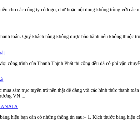
hiều cho các công ty có logo, chữ hoặc nội dung không trùng với các 
thanh toán. Quý khách hàng không được bảo hành nếu không thuộc trườn
hát
i công trình của Thanh Thịnh Phát thi công đều đã có phí vận chuyển
át
 mua sắm trực tuyến trở nên thật dễ dàng với các hình thức thanh toán 
hương VN ...
ty HANATA
 bảng hiệu bạn cần có những thông tin sau:– 1. Kích thước bảng hiệu c