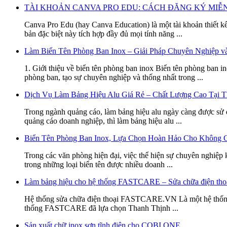
TÀI KHOẢN CANVA PRO EDU: CÁCH ĐĂNG KÝ MIỄN 
Canva Pro Edu (hay Canva Education) là một tài khoản thiết k
bản đặc biệt này tích hợp đầy đủ mọi tính năng ...
Làm Biển Tên Phòng Ban Inox – Giải Pháp Chuyên Nghiệp v
1. Giới thiệu về biển tên phòng ban inox Biển tên phòng ban i
phòng ban, tạo sự chuyên nghiệp và thống nhất trong ...
Dịch Vụ Làm Bảng Hiệu Alu Giá Rẻ – Chất Lượng Cao Tại T
Trong ngành quảng cáo, làm bảng hiệu alu ngày càng được sử d
quảng cáo doanh nghiệp, thì làm bảng hiệu alu ...
Biển Tên Phòng Ban Inox, Lựa Chọn Hoàn Hảo Cho Không G
Trong các văn phòng hiện đại, việc thể hiện sự chuyên nghiệp 
trong những loại biển tên được nhiều doanh ...
Làm bảng hiệu cho hệ thống FASTCARE – Sửa chữa điện tho
Hệ thống sửa chữa điện thoại FASTCARE.VN Là một hệ thống sử
thống FASTCARE đã lựa chọn Thanh Thịnh ...
Sản xuất chữ inox sơn tĩnh điện cho COBI ONE