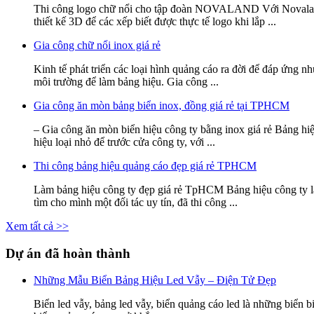
Thi công logo chữ nổi cho tập đoàn NOVALAND Với Novaland ti
thiết kế 3D để các xếp biết được thực tế logo khi lắp ...
Gia công chữ nổi inox giá rẻ
Kinh tế phát triển các loại hình quảng cáo ra đời để đáp ứng 
môi trường để làm bảng hiệu. Gia công ...
Gia công ăn mòn bảng biển inox, đồng giá rẻ tại TPHCM
– Gia công ăn mòn biển hiệu công ty bằng inox giá rẻ Bảng hiệ
hiệu loại nhỏ để trước cửa công ty, với ...
Thi công bảng hiệu quảng cáo đẹp giá rẻ TPHCM
Làm bảng hiệu công ty đẹp giá rẻ TpHCM Bảng hiệu công ty là 
tìm cho mình một đối tác uy tín, đã thi công ...
Xem tất cả >>
Dự án đã hoàn thành
Những Mẫu Biển Bảng Hiệu Led Vẫy – Điện Tử Đẹp
Biển led vẫy, bảng led vẫy, biển quảng cáo led là những biển b