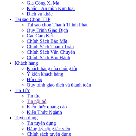
Gia Công Xi Mạ
Khắc - Ăn mòn Kim loại
Dịch vụ khác
Tại sao Chọn TTP
Tại sao chọn Thanh Thịnh Phát
Quy Trình Giao Dịch
Các Cam Kết
Chính Sách Bảo Mật
Chính Sách Thanh Toán
Chính Sách Vận Chuyển
Chính Sách Bảo Hành
Khách hàng
Khách hàng của chúng tôi
Ý kiến khách hàng
Hỏi đáp
Quy trình giao dịch và thanh toán
Tin Tức
Tin tức
Tin nội bộ
Kiến thức quảng cáo
Kiến Thức Ngành
Tuyển dụng
Tin tuyển dụng
Đăng ký cộng tác viên
Chính sách tuyển dụng