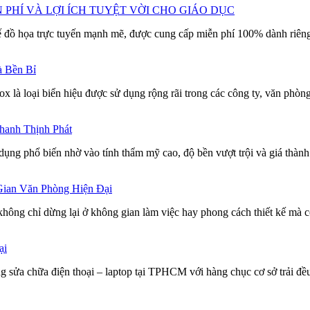
PHÍ VÀ LỢI ÍCH TUYỆT VỜI CHO GIÁO DỤC
ế đồ họa trực tuyến mạnh mẽ, được cung cấp miễn phí 100% dành riêng 
à Bền Bỉ
nox là loại biển hiệu được sử dụng rộng rãi trong các công ty, văn phò
hanh Thịnh Phát
ụng phổ biến nhờ vào tính thẩm mỹ cao, độ bền vượt trội và giá thành
ian Văn Phòng Hiện Đại
không chỉ dừng lại ở không gian làm việc hay phong cách thiết kế mà 
ại
a chữa điện thoại – laptop tại TPHCM với hàng chục cơ sở trải đều 