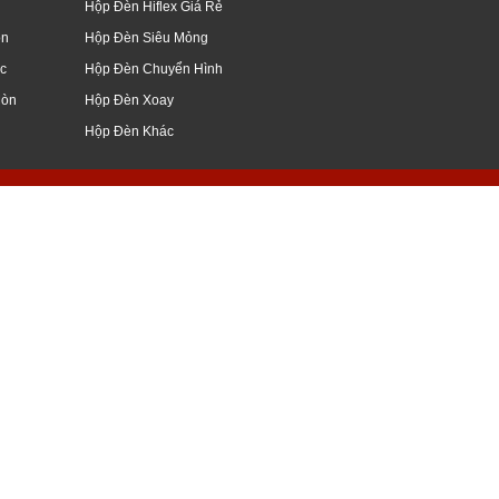
Hộp Đèn Hiflex Giá Rẻ
òn
Hộp Đèn Siêu Mỏng
c
Hộp Đèn Chuyển Hình
Mòn
Hộp Đèn Xoay
Hộp Đèn Khác
giang, mỹ tho, vĩnh long, nghệ an, hà nội
ữ nổi, đẹp, hình ảnh, kiếng, hoa cương