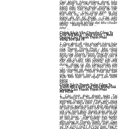
Quý khách hàng không được bảo
nổi đồng hay chữ nổi mica là loại
hành nếu không thuộc trường hợp
bảng hiệu cao cấp sử dụng tại các
phía dưới: – Các công trình bị hư
toà nhà, trụ sở công ty lớn. Bảng
hỏng do lỗi kỹ thuật. – Các sản
hiệu đá hoa cương gắn chữ nổi inox
phẩm sản xuất không đạt tiêu chuẩn
đồng Bảng hiệu đá ...
như ...
Chính Sách Vận Chuyển Công Ty
Chữ Nổi Mica – Inox xước – Inox
Quảng Cáo Thanh Thịnh Phát
vàng 304 giá rẻ
1. Quy định về vận chuyển hàng hóa
Chữ nổi mica, chữ nổi inox xước,
của Thanh Thịnh Phát – Mọi công
chữ nổi fomex (formex) được ứng
trình của Thanh Thịnh Phát thi công
dụng rất rộng rãi trong quảng cáo ở
đều đã có phí vận chuyển các vật
các bảng hiệu, văn phòng, toà nhà
dụng, dụng cụ thi công, phần phí
….. Sau đây là một số mẫu chữ nổi
vận chuyển sẽ được tính trong bảng
đẹp mà Thanh Thịnh Phát đã sản
giá, quý khách lưu ý xem ở trong
xuất Mời bạn xem ngay: Làm biển
bảng ...
bảng ...
Chính Sách Thanh Toán Công Ty
Tranh Mica Đèn Led Siêu Mỏng Giá
Quảng Cáo Thanh Thịnh Phát
Rẻ HCM
1. Các hình thức thanh toán Tại
Tranh Mica Led, Tranh Mica Đèn Led
website Thanh Thịnh Phát, việc mua
hay Tranh Mica Đèn Led siêu mỏng
sắm trực tuyến trở nên thật dễ dàng
là sản phẩm độc đáo bởi sự kết hợp
với các hình thức thanh toán tiện lợi
mica hoặc kiếng với hình ảnh được
và linh hoạt: – Thanh toán trực tuyến
in decal pp chất lượng cao hoặc
đến công ty Thanh Thịnh Phát: Qua
backlit film cùng hệ thống led chiếu
số TK 0251 0027 87150 (NH TMCP