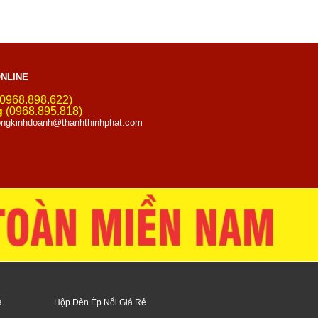
NLINE
0968.898.622)
g
(0968.895.818)
ngkinhdoanh@thanhthinhphat.com
a
Hộp Đèn Ép Nổi Giá Rẻ