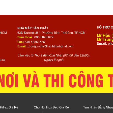
HỖ TRỢ O
NHÀ MÁY SẢN XUẤT
P.HCM
63D Đường số 4, Phường Bình Trị Đông, TP.HCM
Mr Hậu
(
Điện thoại :
0968.898.622
Mr Trun
Fax:
(08) 62862626
Email:
pho
Email:
xuongcuchi@thanhthinhphat.com
Làm việc từ Thứ 2 đến Chủ Nhật (07h00 đến 22h00).
00).
Ngày Lễ nghỉ !
Hiflex Giá Rẻ
Chữ Nổi Inox Đẹp Giá Rẻ
Tem Nhãn Bằng Nhự