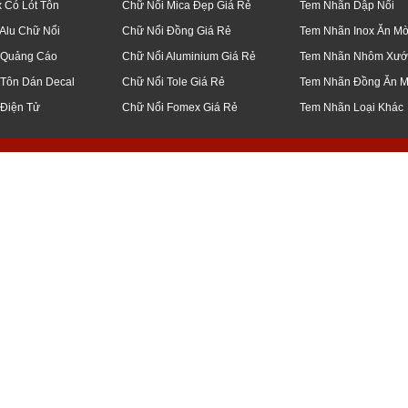
x Có Lót Tôn
Chữ Nổi Mica Đẹp Giá Rẻ
Tem Nhãn Dập Nổi
Alu Chữ Nổi
Chữ Nổi Đồng Giá Rẻ
Tem Nhãn Inox Ăn M
 Quảng Cáo
Chữ Nổi Aluminium Giá Rẻ
Tem Nhãn Nhôm Xướ
 Tôn Dán Decal
Chữ Nổi Tole Giá Rẻ
Tem Nhãn Đồng Ăn 
 Điện Tử
Chữ Nổi Fomex Giá Rẻ
Tem Nhãn Loại Khác
q5, bình thạnh, thủ đức, q7, bình chánh, củ chi, q12, đà nẵng, bạc liêu, tiền 
 công, ốp, bảng, biển, hiệu, led, điện tử, ma trận, giá, rẻ, gia công, inox, ch