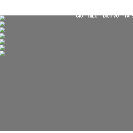
GIỚI THIỆU
DỊCH VỤ
TẠI