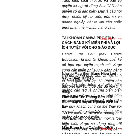
Tăng hiệu suất thiết kế và bảo vệ
quyền lợi người dùng AutoCAD bản
quyền có gì đặc biệt? Đây là câu hỏi
được nhiều kỹ sư, kiến trúc sư và
doanh nghiệp đặt ra khi cân nhắc
giữa phần mềm chính hãng và ...
TÀI KHOẢN CANVA PRO EDU:
Xem tất cả >>
CÁCH ĐĂNG KÝ MIỄN PHÍ VÀ LỢI
ÍCH TUYỆT VỜI CHO GIÁO DỤC
Canva Pro Edu (hay Canva
Dự án đã hoàn thành
Education) là một tài khoản thiết kế
đồ họa trực tuyến mạnh mẽ, được
cung cấp miễn phí 100% dành riêng
Những Mẫu Biển Bảng Hiệu Led
cho đối tượng giáo viên và học sinh
Vẫy – Điện Tử Đẹp
từ mẫu giáo đến lớp 12. Phiên bản
Biển led vẫy, bảng led vẫy, biển
đặc biệt này tích hợp đầy đủ mọi tính
quảng cáo led là những biển biển
năng ...
quảng cáo được dùng rất phổ biến
Làm Biển Tên Phòng Ban Inox –
và đa dạng trên khắp thế giới. Hiện
Giải Pháp Chuyên Nghiệp và Bền
Bỉ
nay quý khách cũng có thể thấy với
sự phát triển của Xã hội thì biển
1. Giới thiệu về biển tên phòng ban
quảng cáo mọc ở khắp ...
inox Biển tên phòng ban inox là loại
biển hiệu được sử dụng rộng rãi
Mẫu Bảng Hiệu Cafe Đẹp Nhất
Xem tất cả >>
trong các công ty, văn phòng, bệnh