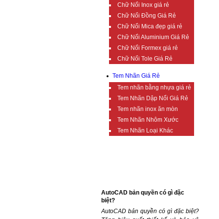
Chữ Nổi Inox giá rẻ
Chữ Nổi Đồng Giá Rẻ
Chữ Nổi Mica đẹp giá rẻ
Chữ Nổi Aluminium Giá Rẻ
Chữ Nổi Formex giá rẻ
Chữ Nổi Tole Giá Rẻ
Tem Nhãn Giá Rẻ
Tem nhãn bằng nhựa giá rẻ
Tem Nhãn Dập Nổi Giá Rẻ
Tem nhãn inox ăn mòn
Tem Nhãn Nhôm Xước
Tem Nhãn Loại Khác
TIN TỨC BỔ ÍCH
AutoCAD bản quyền có gì đặc
biệt?
AutoCAD bản quyền có gì đặc biệt?