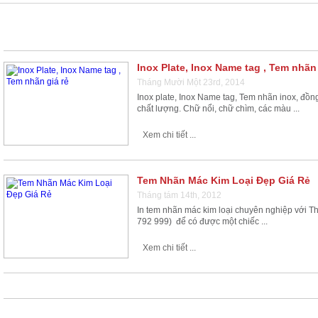
MÁC
Inox Plate, Inox Name tag , Tem nhãn 
Tháng Mười Một 23rd, 2014
Inox plate, Inox Name tag, Tem nhãn inox, đồ
chất lượng. Chữ nổi, chữ chìm, các màu ...
Xem chi tiết ...
Tem Nhãn Mác Kim Loại Đẹp Giá Rẻ
Tháng tám 14th, 2012
In tem nhãn mác kim loại chuyên nghiệp với Th
792 999) để có được một chiếc ...
Xem chi tiết ...