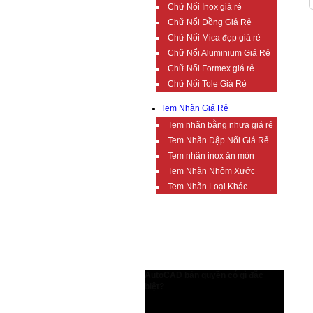
Chữ Nổi Inox giá rẻ
Chữ Nổi Đồng Giá Rẻ
Chữ Nổi Mica đẹp giá rẻ
Chữ Nổi Aluminium Giá Rẻ
Chữ Nổi Formex giá rẻ
Chữ Nổi Tole Giá Rẻ
Tem Nhãn Giá Rẻ
Tem nhãn bằng nhựa giá rẻ
Tem Nhãn Dập Nổi Giá Rẻ
Tem nhãn inox ăn mòn
Tem Nhãn Nhôm Xước
Tem Nhãn Loại Khác
TIN TỨC BỔ ÍCH
AutoCAD bản quyền có gì đặc
biệt?
AutoCAD bản quyền có gì đặc biệt?