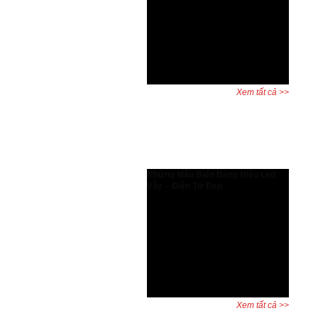
Tăng hiệu suất thiết kế và bảo vệ
quyền lợi người dùng AutoCAD bản
quyền có gì đặc biệt? Đây là câu hỏi
được nhiều kỹ sư, kiến trúc sư và
doanh nghiệp đặt ra khi cân nhắc
giữa phần mềm chính hãng và ...
Xem tất cả >>
Dự án đã hoàn thành
Những Mẫu Biển Bảng Hiệu Led
Vẫy – Điện Tử Đẹp
Biển led vẫy, bảng led vẫy, biển
quảng cáo led là những biển biển
quảng cáo được dùng rất phổ biến
và đa dạng trên khắp thế giới. Hiện
nay quý khách cũng có thể thấy với
sự phát triển của Xã hội thì biển
quảng cáo mọc ở khắp ...
Xem tất cả >>