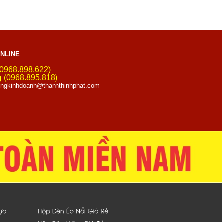
NLINE
0968.898.622)
g
(0968.895.818)
ngkinhdoanh@thanhthinhphat.com