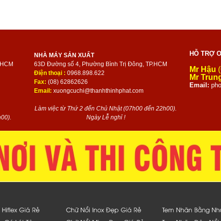
HỖ TRỢ O
NHÀ MÁY SẢN XUẤT
P.HCM
63D Đường số 4, Phường Bình Trị Đông, TP.HCM
Mr Hậu
(
Điện thoại :
0968.898.622
Mr Trun
Fax:
(08) 62862626
Email:
pho
Email:
xuongcuchi@thanhthinhphat.com
Làm việc từ Thứ 2 đến Chủ Nhật (07h00 đến 22h00).
00).
Ngày Lễ nghỉ !