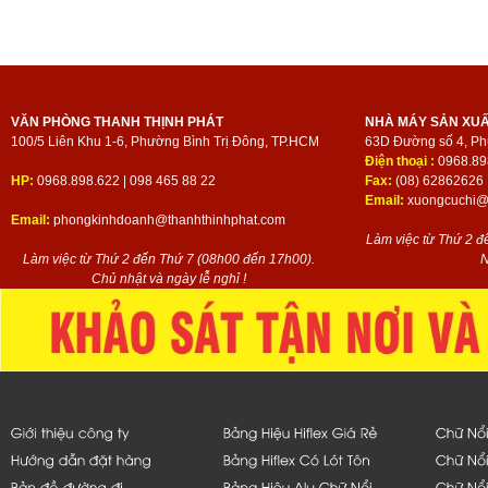
VĂN PHÒNG THANH THỊNH PHÁT
NHÀ MÁY SẢN XU
100/5 Liên Khu 1-6, Phường Bình Trị Đông, TP.HCM
63D Đường số 4, Ph
Điện thoại :
0968.89
HP:
0968.898.622 | 098 465 88 22
Fax:
(08) 62862626
Email:
xuongcuchi@t
Email:
phongkinhdoanh@thanhthinhphat.com
Làm việc từ Thứ 2 đ
Làm việc từ Thứ 2 đến Thứ 7 (08h00 đến 17h00).
N
Chủ nhật và ngày lễ nghỉ !