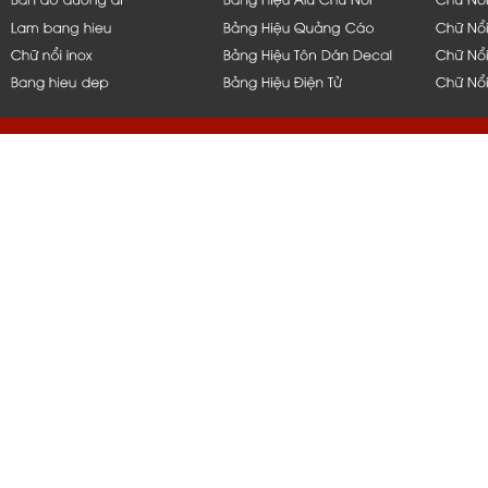
hcm, bình dương, bến tre, long 
q1,q2,q4,q5, bình thạnh, thủ đứ
nẵng, bạc liêu, tiền giang, mỹ t
vũng tàu, q10, q11, q6, q8, tph
nắp hít, thi công, ốp, bảng, biển
gia công, inox, chữ nổi, đẹp, 