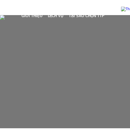
GIỚI THIỆU
DỊCH VỤ
TẠI SAO CHỌN TTP