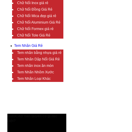
Chữ Nổi Inox giá rẻ
Chữ Nổi Đồng Giá Rẻ
Chữ Nổi Mica đẹp giá rẻ
Chữ Nổi Aluminium Giá Rẻ
Chữ Nổi Formex giá rẻ
Chữ Nổi Tole Giá Rẻ
Tem Nhãn Giá Rẻ
Tem nhãn bằng nhựa giá rẻ
Tem Nhãn Dập Nổi Giá Rẻ
Tem nhãn inox ăn mòn
Tem Nhãn Nhôm Xước
Tem Nhãn Loại Khác
TIN TỨC BỔ ÍCH
AutoCAD bản quyền có gì đặc
biệt?
AutoCAD bản quyền có gì đặc biệt?