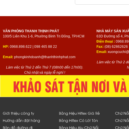
VĂN PHÒNG THANH THỊNH PHÁT
NHÀ MÁY SẢN XU
100/5 Liên Khu 1-6, Phường Bình Trị Đông, TP.HCM
63D Đường số 4, Ph
Điện thoại :
0968.89
HP:
0968.898.622 | 098 465 88 22
Fax:
(08) 62862626
Email:
xuongcuchi@t
Email:
phongkinhdoanh@thanhthinhphat.com
Làm việc từ Thứ 2 đ
Làm việc từ Thứ 2 đến Thứ 7 (08h00 đến 17h00).
N
Chủ nhật và ngày lễ nghỉ !