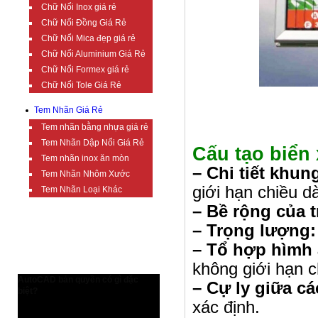
Chữ Nổi Inox giá rẻ
Chữ Nổi Đồng Giá Rẻ
Chữ Nổi Mica đẹp giá rẻ
Chữ Nổi Aluminium Giá Rẻ
Chữ Nổi Formex giá rẻ
Chữ Nổi Tole Giá Rẻ
Tem Nhãn Giá Rẻ
Tem nhãn bằng nhựa giá rẻ
Tem Nhãn Dập Nổi Giá Rẻ
Cấu tạo biển 
Tem nhãn inox ăn mòn
– Chi tiết khun
Tem Nhãn Nhôm Xước
giới hạn chiều dà
Tem Nhãn Loại Khác
– Bề rộng của t
– Trọng lượng
TIN TỨC BỔ ÍCH
– Tổ hợp hìmh
không giới hạn c
AutoCAD bản quyền có gì đặc
– Cự ly giữa ca
biệt?
xác định.
AutoCAD bản quyền có gì đặc biệt?