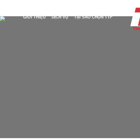
GIỚI THIỆU
DỊCH VỤ
TẠI SAO CHỌN TTP