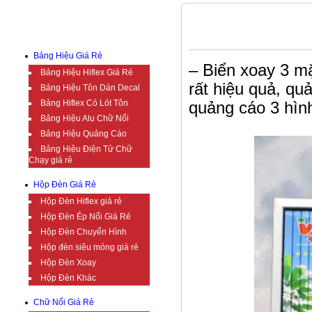
DỊCH VỤ
BẢNG HIỆU PANO QUẢNG CÁO
Bảng Hiệu Giá Rẻ
– Biển xoay 3 mặ
Bảng Hiệu Hiflex Giá Rẻ
rất hiệu quả, qu
Bảng Hiệu Tôn Dán Decal
Bảng Hiflex Có Lót Tôn
quảng cáo 3 hìn
Bảng Hiệu Alu Chữ Nổi
Bảng Hiệu Quảng Cáo
Bảng Hiệu Điện Tử Chữ
Chạy giá rẻ
Hộp Đèn Giá Rẻ
Hộp Đèn Hiflex giá rẻ
Hộp Đèn Ép Nổi Giá Rẻ
Hộp Đèn Chuyển Hình
Hộp đèn siêu mỏng giá rẻ
Hộp Đèn Xoay
Hộp Đèn Khác
Chữ Nổi Giá Rẻ