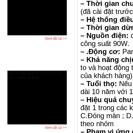
Tăng hiệu suất thiết kế và bảo vệ
– Thời gian ch
quyền lợi người dùng AutoCAD bản
(đã cài đặt trướ
quyền có gì đặc biệt? Đây là câu hỏi
được nhiều kỹ sư, kiến trúc sư và
– Hệ thống điề
doanh nghiệp đặt ra khi cân nhắc
– Thời gian dừ
giữa phần mềm chính hãng và ...
– Nguồn điện:
Xem tất cả >>
công suất 90W.
– .Động cơ:
Pan
Dự án đã hoàn thành
– Khả năng chị
to và hoạt động t
Những Mẫu Biển Bảng Hiệu Led
của khách hàng
Vẫy – Điện Tử Đẹp
– Tuổi thọ:
Nếu 
Biển led vẫy, bảng led vẫy, biển
quảng cáo led là những biển biển
dài 10 năm với 
quảng cáo được dùng rất phổ biến
– Hiệu quả chu
và đa dạng trên khắp thế giới. Hiện
nay quý khách cũng có thể thấy với
đặt 1 trong các 
sự phát triển của Xã hội thì biển
C.Đóng màn ; D.T
quảng cáo mọc ở khắp ...
theo nhóm
Xem tất cả >>
– Phạm vi ứng