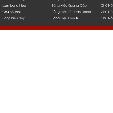
hcm, bình dương, bến tre, long 
q1,q2,q4,q5, bình thạnh, thủ đứ
nẵng, bạc liêu, tiền giang, mỹ t
vũng tàu, q10, q11, q6, q8, tph
nắp hít, thi công, ốp, bảng, biển
gia công, inox, chữ nổi, đẹp, 