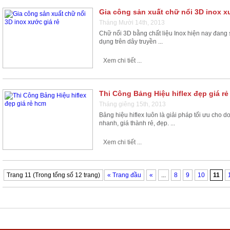
Gia công sản xuất chữ nổi 3D inox x
Tháng Mười 14th, 2013
Chữ nổi 3D bằng chất liệu Inox hiện nay đang
dụng trên dây truyền ...
Xem chi tiết ...
Thi Công Bảng Hiệu hiflex đẹp giá r
Tháng giêng 15th, 2013
Bảng hiệu hiflex luôn là giải pháp tối ưu cho do
nhanh, giá thành rẻ, đẹp. ...
Xem chi tiết ...
Trang 11 (Trong tổng số 12 trang)
« Trang đầu
«
...
8
9
10
11