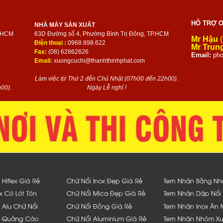
HỖ TRỢ O
NHÀ MÁY SẢN XUẤT
P.HCM
63D Đường số 4, Phường Bình Trị Đông, TP.HCM
Mr Hậu
(
Điện thoại :
0968.898.622
Mr Trun
Fax:
(08) 62862626
Email:
pho
Email:
xuongcuchi@thanhthinhphat.com
Làm việc từ Thứ 2 đến Chủ Nhật (07h00 đến 22h00).
00).
Ngày Lễ nghỉ !