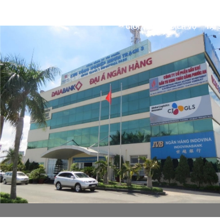
GIỚI THIỆU
DỊCH VỤ
TẠI