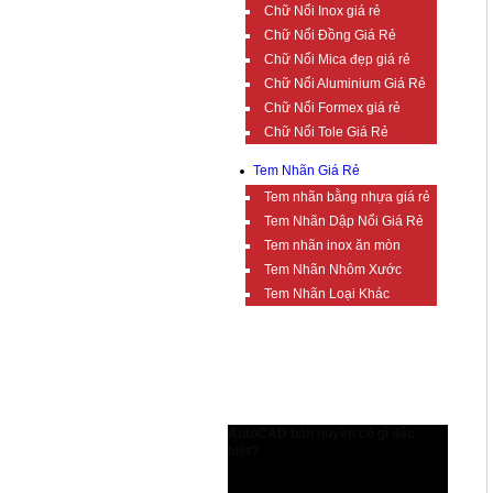
Chữ Nổi Inox giá rẻ
Chữ Nổi Đồng Giá Rẻ
Chữ Nổi Mica đẹp giá rẻ
Chữ Nổi Aluminium Giá Rẻ
Chữ Nổi Formex giá rẻ
Chữ Nổi Tole Giá Rẻ
Tem Nhãn Giá Rẻ
Tem nhãn bằng nhựa giá rẻ
Tem Nhãn Dập Nổi Giá Rẻ
Tem nhãn inox ăn mòn
Tem Nhãn Nhôm Xước
Tem Nhãn Loại Khác
TIN TỨC BỔ ÍCH
AutoCAD bản quyền có gì đặc
biệt?
AutoCAD bản quyền có gì đặc biệt?