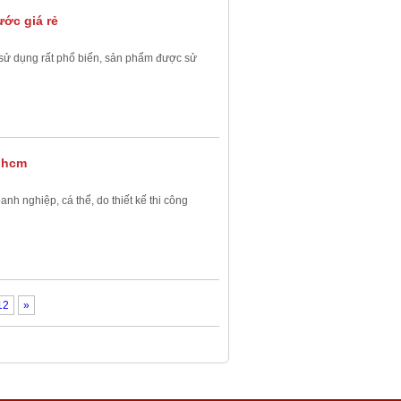
ước giá rẻ
 sử dụng rất phổ biến, sản phẩm được sử
ẻ hcm
anh nghiệp, cá thể, do thiết kế thi công
12
»