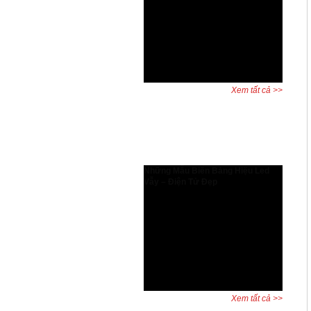
Tăng hiệu suất thiết kế và bảo vệ
quyền lợi người dùng AutoCAD bản
quyền có gì đặc biệt? Đây là câu hỏi
được nhiều kỹ sư, kiến trúc sư và
doanh nghiệp đặt ra khi cân nhắc
giữa phần mềm chính hãng và ...
Xem tất cả >>
Dự án đã hoàn thành
Những Mẫu Biển Bảng Hiệu Led
Vẫy – Điện Tử Đẹp
Biển led vẫy, bảng led vẫy, biển
quảng cáo led là những biển biển
quảng cáo được dùng rất phổ biến
và đa dạng trên khắp thế giới. Hiện
nay quý khách cũng có thể thấy với
sự phát triển của Xã hội thì biển
quảng cáo mọc ở khắp ...
Xem tất cả >>