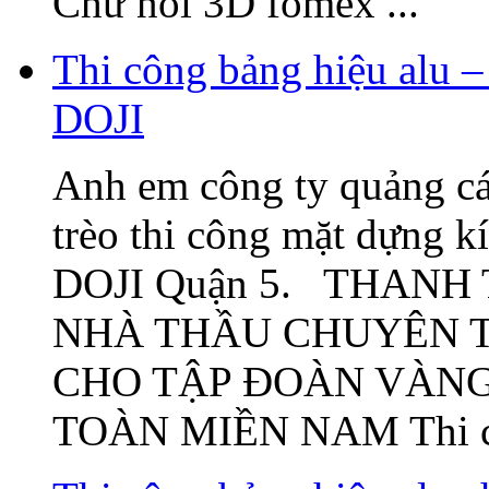
Chữ nổi 3D fomex ...
Thi công bảng hiệu alu –
DOJI
Anh em công ty quảng cá
trèo thi công mặt dựng k
DOJI Quận 5. THANH
NHÀ THẦU CHUYÊN T
CHO TẬP ĐOÀN VÀNG
TOÀN MIỀN NAM Thi c