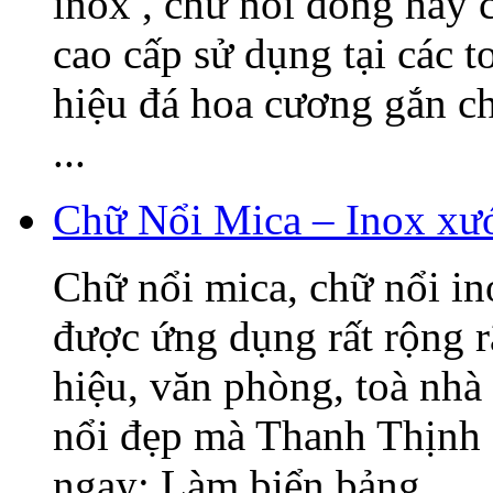
inox , chữ nổi đồng hay c
cao cấp sử dụng tại các t
hiệu đá hoa cương gắn 
...
Chữ Nổi Mica – Inox xướ
Chữ nổi mica, chữ nổi i
được ứng dụng rất rộng r
hiệu, văn phòng, toà nhà
nổi đẹp mà Thanh Thịnh 
ngay: Làm biển bảng ...