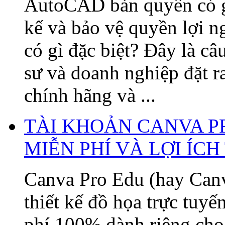
AutoCAD bản quyền có gì 
kế và bảo vệ quyền lợi
có gì đặc biệt? Đây là câ
sư và doanh nghiệp đặt 
chính hãng và ...
TÀI KHOẢN CANVA P
MIỄN PHÍ VÀ LỢI ÍC
Canva Pro Edu (hay Canv
thiết kế đồ họa trực tuy
phí 100% dành riêng cho 