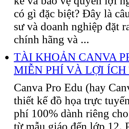
kế và bảo vệ quyền lợi
có gì đặc biệt? Đây là câ
sư và doanh nghiệp đặt 
chính hãng và ...
TÀI KHOẢN CANVA P
MIỄN PHÍ VÀ LỢI ÍC
Canva Pro Edu (hay Canv
thiết kế đồ họa trực tuy
phí 100% dành riêng cho 
từ mẫu giáo đến lớp 12. 