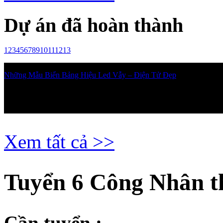
Dự án đã hoàn thành
1
2
3
4
5
6
7
8
9
10
11
12
13
Những Mẫu Biển Bảng Hiệu Led Vẫy – Điện Tử Đẹp
Biển led vẫy, bảng led vẫy, biển quảng cáo led là những biển biển q
có thể thấy với sự phát triển của Xã hội thì biển quảng cáo mọc ở khắp
Xem tất cả >>
Tuyển 6 Công Nhân t
Cần tuyển :