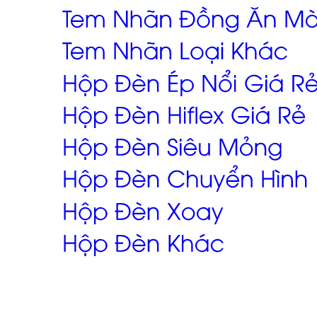
hcm, bình dương, bến tre, long an,
q1,q2,q4,q5, bình thạnh, thủ đức, 