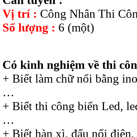
Vị trí :
Công Nhân Thi Cô
Số lượng :
6 (một)
Có kinh nghiệm về thi cô
+ Biết làm chữ nổi bằng ino
…
+ Biết thi công biển Led, l
…
+ Biết hàn xì, đấu nối điện,