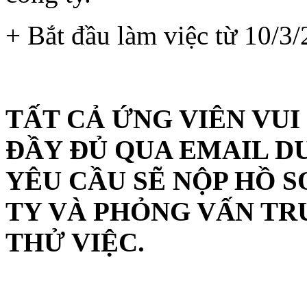
+ Bắt đầu làm việc từ 10/3
TẤT CẢ ỨNG VIÊN VUI
ĐẦY ĐỦ QUA EMAIL DƯ
YÊU CẦU SẼ NỘP HỒ S
TY VÀ PHỎNG VẤN TR
THỬ VIỆC.