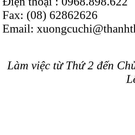
Điện thoại :
0968.898.622
Fax:
(08) 62862626
Email:
xuongcuchi@thanht
Làm việc từ Thứ 2 đến Ch
L
HỖ TRỢ ONLINE