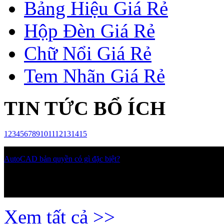
Bảng Hiệu Giá Rẻ
Hộp Đèn Giá Rẻ
Chữ Nổi Giá Rẻ
Tem Nhãn Giá Rẻ
TIN TỨC BỔ ÍCH
1
2
3
4
5
6
7
8
9
10
11
12
13
14
15
AutoCAD bản quyền có gì đặc biệt?
AutoCAD bản quyền có gì đặc biệt? Tăng hiệu suất thiết kế và bảo 
kỹ sư, kiến trúc sư và doanh nghiệp đặt ra khi cân nhắc giữa phần mề
Xem tất cả >>